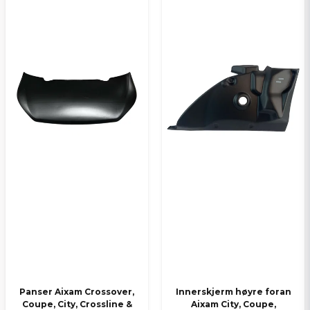
Ja, jeg får publisert min forespørsel
Send spørsmål
Panser Aixam Crossover,
Innerskjerm høyre foran
Coupe, City, Crossline &
Aixam City, Coupe,