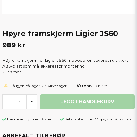
Høyre framskjerm Ligier JS60
989 kr
Høyre framskjerm for Ligier JS60 mopedbiler. Leveres i ulakkert
ABS-plast som må lakkeres før montering.
Les mer
Få igjen på lager, 2-5 virkedager
51615737
LEGG I HANDLEKURV
-
+
Rask levering med Posten
Betal enkelt med Vipps, kort & faktura
ANBEFALT TILBEHØR