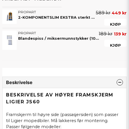
PROPART
589 kr
449 kr
2-KOMPONENTSLIM EKSTRA sterkt 50ML (4-8 min)
KJØP
PROPART
189 kr
139 kr
Blandespiss / miksermunnstykker (10-pakning) til 2-komponentslim – for nøyaktig blanding av lim
KJØP
Beskrivelse
BESKRIVELSE AV HØYRE FRAMSKJERM
LIGIER JS60
Framskjerm til høyre side (passasjersiden) som passer
til Ligier mopedbiler. Må lakkeres før montering.
Passer følgende modeller: