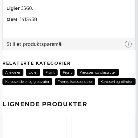
Ligier
JS60.
OEM
: 1415438
Still et produktspørsmål
question
Spør oss noe om dette produktet...
RELATERTE KATEGORIER
Alle deler
Ligier
Front
Front
Karosseri og glassruter
Karosserideler og glassruter
Fremre karosserideler
Karosseri og bilruter
name
Navn
LIGNENDE PRODUKTER
email
E-postadresse