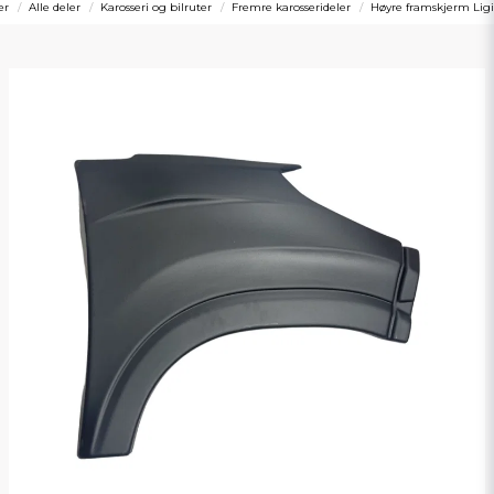
er
Alle deler
Karosseri og bilruter
Fremre karosserideler
Høyre framskjerm Ligi