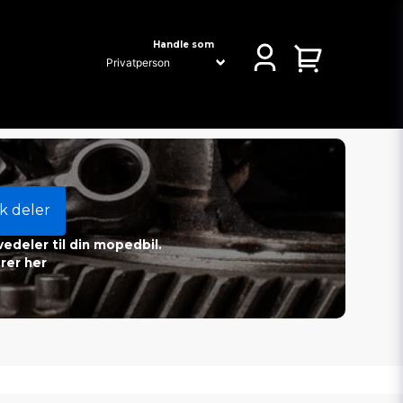
Handle som
k deler
vedeler til din mopedbil.
rer her