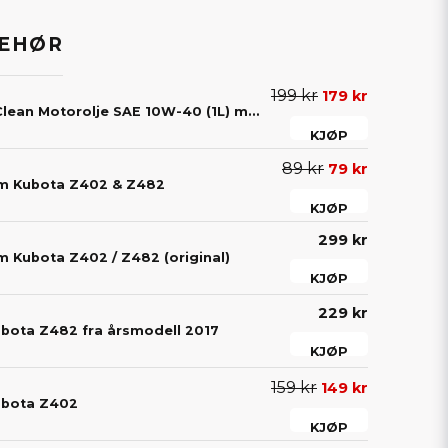
BEHØR
199 kr
179 kr
Castrol GTX UltraClean Motorolje SAE 10W-40 (1L) mopedbil
KJØP
89 kr
79 kr
xam Kubota Z402 & Z482
KJØP
299 kr
am Kubota Z402 / Z482 (original)
KJØP
229 kr
Kubota Z482 fra årsmodell 2017
KJØP
159 kr
149 kr
Kubota Z402
KJØP