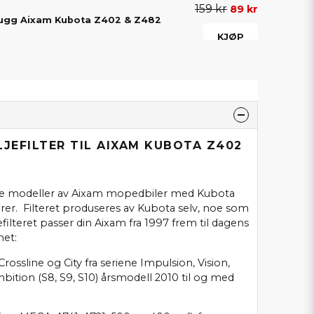
159 kr
89 kr
plugg Aixam Kubota Z402 & Z482
KJØP
LJEFILTER TIL AIXAM KUBOTA Z402
 alle modeller av Aixam mopedbiler med Kubota
er. Filteret produseres av Kubota selv, noe som
jefilteret passer din Aixam fra 1997 frem til dagens
net:
ossline og City fra seriene Impulsion, Vision,
ition (S8, S9, S10) årsmodell 2010 til og med