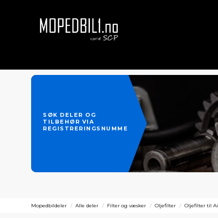
SØK DELER OG
TILBEHØR VIA
REGISTRERINGSNUMMER
Mopedbildeler
Alle deler
Filter og væsker
Oljefilter
Oljefilter til