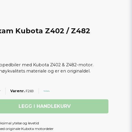
 Aixam Kubota Z402 / Z482
m mopedbiler med Kubota Z402 & Z482-motor.
 høykvalitets materiale og er en originaldel.
r
F269
LEGG I HANDLEKURV
simal ytelse og levetid
med originale Kubota motordeler