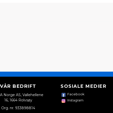
VÅR BEDRIFT
SOSIALE MEDIER
Facebook
A Norge AS, Vallehellene
16, 1664 Rolvsøy
Instagram
Org. nr. 933898814