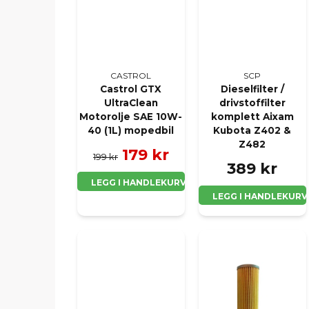
CASTROL
SCP
Castrol GTX
Dieselfilter /
UltraClean
drivstoffilter
Motorolje SAE 10W-
komplett Aixam
40 (1L) mopedbil
Kubota Z402 &
Z482
179 kr
199 kr
389 kr
LEGG I HANDLEKURV
LEGG I HANDLEKURV