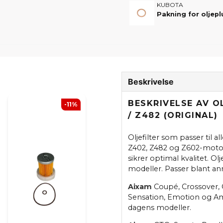
KUBOTA
Pakning for olje
Beskrivelse
BESKRIVELSE AV O
-11%
/ Z482 (ORIGINAL)
Oljefilter som passer til
Z402, Z482 og Z602-motor
sikrer optimal kvalitet. Ol
modeller. Passer blant an
Aixam
Coupé, Crossover, Cr
Sensation, Emotion og Amb
dagens modeller.