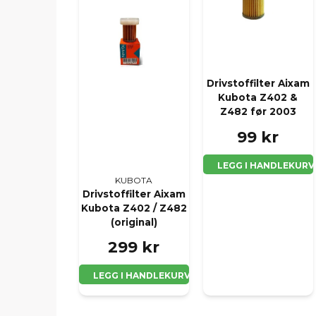
Drivstoffilter Aixam
Kubota Z402 &
Z482 før 2003
99 kr
LEGG I HANDLEKURV
KUBOTA
Drivstoffilter Aixam
Kubota Z402 / Z482
(original)
299 kr
LEGG I HANDLEKURV