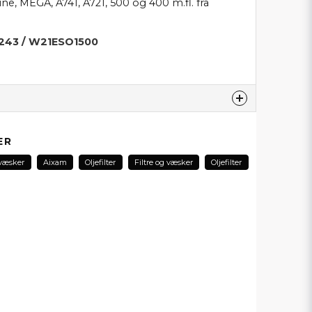
ne, MEGA, A741, A721, 500 og 400 m.fl. fra
3243 / W21ESO1500
produktet...
ER
 væsker
Aixam
Oljefilter
Filtre og væsker
Oljefilter
email
E-postadresse
min forespørsel