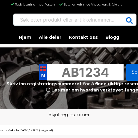
Rask levering med Posten
Betal enkelt med Vipps, kort & faktura
Søk etter produkt eller artikkelnummer...
Hjem
Alle deler
Kontakt oss
Blogg
Sø
Skriv inn registreringsnummeret for å finne riktige reser
ⓘ Les mer om hvordan verktøyet funge
Skjul reg nummer
 Aixam Kubota Z402 / Z482 (original)