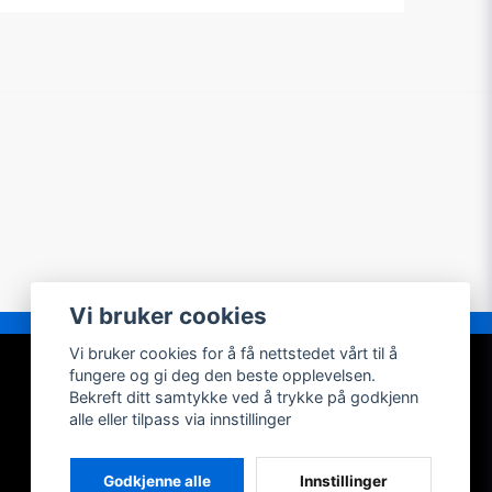
Vi bruker cookies
Vi bruker cookies for å få nettstedet vårt til å
MIN KONTO
fungere og gi deg den beste opplevelsen.
Bekreft ditt samtykke ved å trykke på godkjenn
Logg inn
alle eller tilpass via innstillinger
Registrer konto
Glemt passordet?
Godkjenne alle
Innstillinger