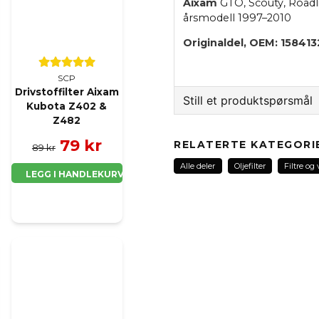
Aixam
GTO, Scouty, Roadli
årsmodell 1997–2010
Originaldel, OEM: 15841
SCP
Drivstoffilter Aixam
Still et produktspørsmål
Kubota Z402 &
Z482
question
Spør oss noe om dette 
79 kr
RELATERTE KATEGORI
89 kr
Alle deler
Oljefilter
Filtre og
LEGG I HANDLEKURV
name
Navn
Ja, jeg får publisert 