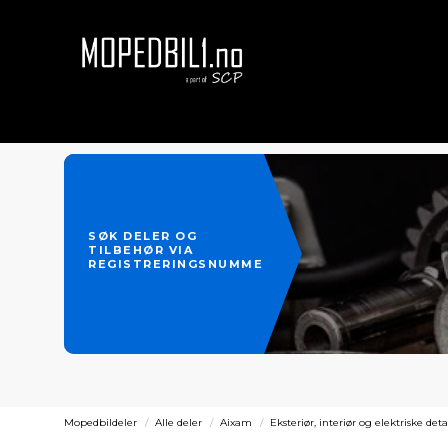
SØK DELER OG
TILBEHØR VIA
REGISTRERINGSNUMMER
Mopedbildeler
Alle deler
Aixam
Eksteriør, interiør og elektriske deta