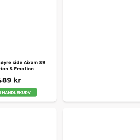
høyre side Aixam S9
ion & Emotion
489 kr
 I HANDLEKURV