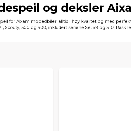
despeil og deksler Ai
idespeil for Aixam mopedbiler, alltid i høy kvalitet og med per
1, Scouty, 500 og 400, inkludert seriene S8, S9 og S10. Rask le