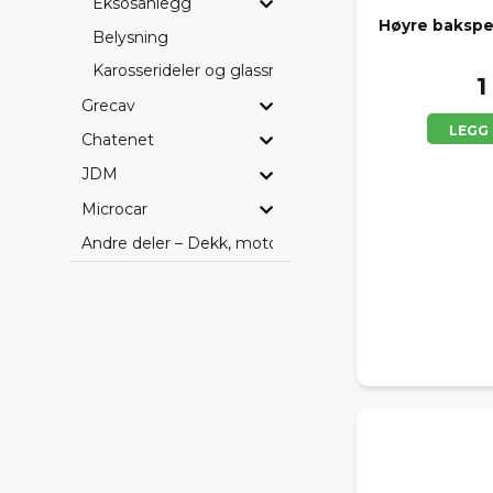
Eksosanlegg
Høyre bakspe
Belysning
Karosserideler og glassruter
1
Grecav
LEGG
Chatenet
JDM
Microcar
Andre deler – Dekk, motorer, batteri og bilpleie