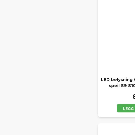
LED belysning /
speil S9 S1
LEGG