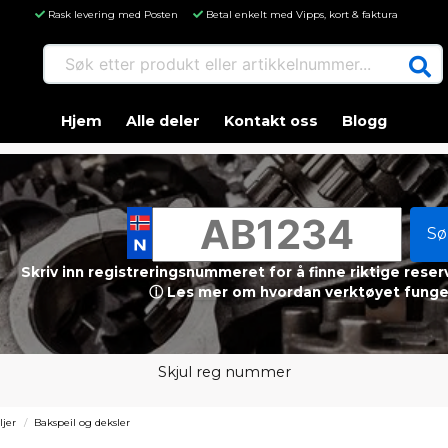
Rask levering med Posten
Betal enkelt med Vipps, kort & faktura
Søk etter produkt eller artikkelnummer...
Hjem
Alle deler
Kontakt oss
Blogg
Sø
Skriv inn registreringsnummeret for å finne riktige reser
ⓘ Les mer om hvordan verktøyet funge
Skjul reg nummer
ljer
Bakspeil og deksler