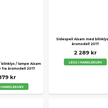
Sidespeil Aixam med blinklys
årsmodell 2017
2 289 kr
LEGG I HANDLEKURV
 blinklys / lampe Aixam
0 fra årsmodell 2017
879 kr
 I HANDLEKURV