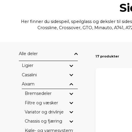
Si
Her finner du sidespeil, speilglass og deksler til s
Crossline, Crossover, GTO, Minauto, A741, A72
Alle deler
17 produkter
Ligier
Casalini
Aixam
Bremsedeler
Filtre og væsker
Variator og drivlinje
Chassis og fjæring
Kjøle- og varmesystem