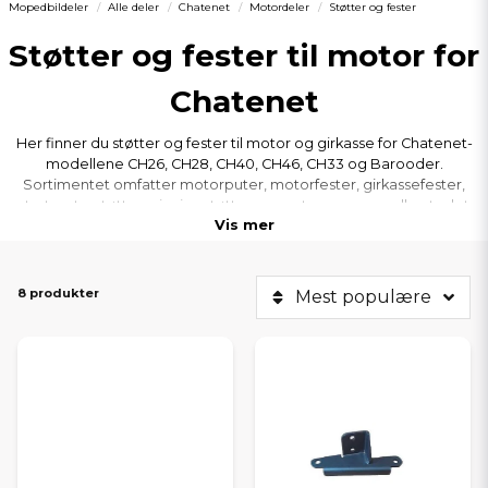
Mopedbildeler
Alle deler
Chatenet
Motordeler
Støtter og fester
Støtter og fester til motor for
Chatenet
Her finner du støtter og fester til motor og girkasse for Chatenet-
modellene CH26, CH28, CH40, CH46, CH33 og Barooder.
Sortimentet omfatter motorputer, motorfester, girkassefester,
startmotorstøtter, girwire-støtter og motor­rammer – alle utvalgt
Vis mer
for stabil montering, riktig passform og lang holdbarhet i din
Chatenet mopedbil.
8 produkter
Mest populære