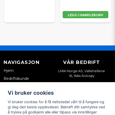
LEGG I HANDLEKURV
NAVIGASJON
VÅR BEDRIFT
Hjem
LMIA Norge AS, Vallehellene
16, 1664 Rolvsøy
Bedriftskunde
Org. nr. 933898814
Kontakt oss
Vi bruker cookies
Salgsvilkår
Vi bruker cookies for å få nettstedet vårt til å fungere og
Tips & guider
gi deg den beste opplevelsen. Bekreft ditt samtykke ved
å trykke på godkjenn alle eller tilpass via innstillinger
SOSIALE MEDIER
MIN KONTO