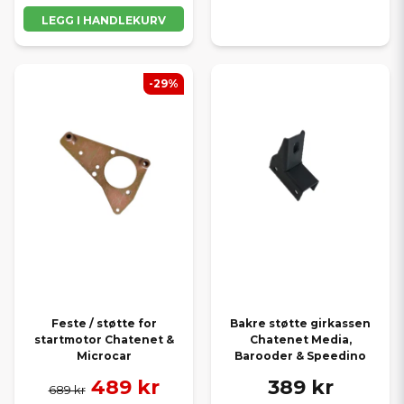
LEGG I HANDLEKURV
-29%
Feste / støtte for
Bakre støtte girkassen
startmotor Chatenet &
Chatenet Media,
Microcar
Barooder & Speedino
489 kr
389 kr
689 kr