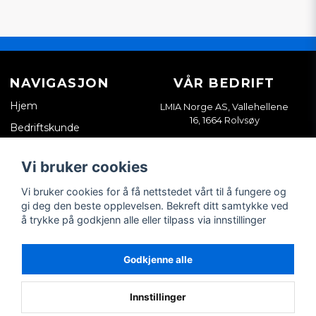
NAVIGASJON
VÅR BEDRIFT
Hjem
LMIA Norge AS, Vallehellene
16, 1664 Rolvsøy
Bedriftskunde
Org. nr. 933898814
Kontakt oss
Vi bruker cookies
Salgsvilkår
Vi bruker cookies for å få nettstedet vårt til å fungere og
Tips & guider
gi deg den beste opplevelsen. Bekreft ditt samtykke ved
å trykke på godkjenn alle eller tilpass via innstillinger
SOSIALE MEDIER
MIN KONTO
Facebook
Logg inn
Godkjenne alle
Instagram
Registrer konto
Glemt passordet?
Innstillinger