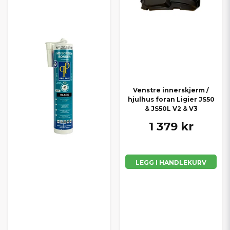
Venstre innerskjerm /
hjulhus foran Ligier JS50
& JS50L V2 & V3
1 379 kr
LEGG I HANDLEKURV