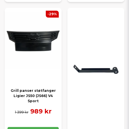
-29%
Grill panser støtfanger
Ligier JS50 (JS66) V4
Sport
989 kr
1 399 kr