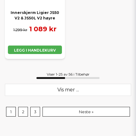
Innerskjerm Ligier JS50
V2 & JS50L V2 høyre
1 089 kr
1 299 kr
LEGG I HANDLEKURV
Viser 1-25 av 56 i Tilbehør
Vis mer ...
1
2
3
Neste »