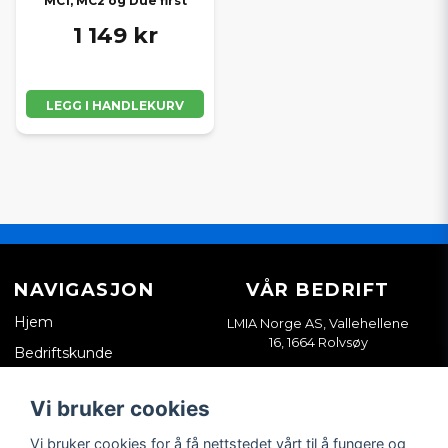
MC1, MC2 og Due first
1 149 kr
LEGG I HANDLEKURV
NAVIGASJON
VÅR BEDRIFT
Hjem
LMIA Norge AS, Vallehellene
16, 1664 Rolvsøy
Bedriftskunde
Org. nr. 933898814
Kontakt oss
Vi bruker cookies
Salgsvilkår
Vi bruker cookies for å få nettstedet vårt til å fungere og
Tips & guider