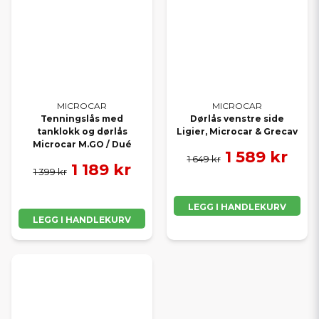
MICROCAR
MICROCAR
Tenningslås med
Dørlås venstre side
tanklokk og dørlås
Ligier, Microcar & Grecav
Microcar M.GO / Dué
1 589 kr
1 649 kr
1 189 kr
1 399 kr
LEGG I HANDLEKURV
LEGG I HANDLEKURV