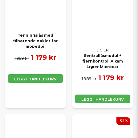
Tenningslås med
tilhørende nøkler for
mopedbil
LIGIER
1 179 kr
Sentrallåsmodul +
1 999 kr
fjernkontroll Aixam
Ligier Microcar
1 179 kr
1 989 kr
LEGG I HANDLEKURV
LEGG I HANDLEKURV
-52%