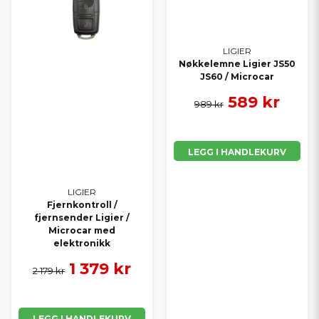
LIGIER
Nøkkelemne Ligier JS50
JS60 / Microcar
589 kr
989 kr
LEGG I HANDLEKURV
LIGIER
Fjernkontroll /
fjernsender Ligier /
Microcar med
elektronikk
1 379 kr
2 179 kr
LEGG I HANDLEKURV