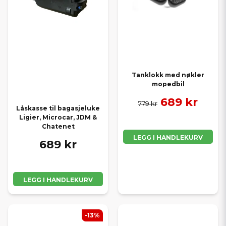
Tanklokk med nøkler
mopedbil
689 kr
779 kr
Låskasse til bagasjeluke
Ligier, Microcar, JDM &
Chatenet
LEGG I HANDLEKURV
689 kr
LEGG I HANDLEKURV
-13%