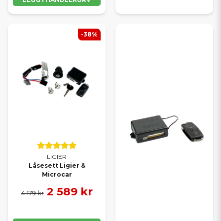
-38%
LIGIER
Låsesett Ligier &
Microcar
2 589 kr
4 179 kr