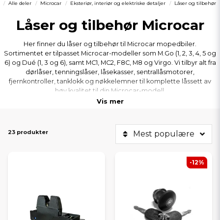
Alle deler
Microcar
Eksteriør, interiør og elektriske detaljer
Låser og tilbehør
Låser og tilbehør Microcar
Her finner du låser og tilbehør til Microcar mopedbiler.
Sortimentet er tilpasset Microcar-modeller som M.Go (1, 2, 3, 4, 5 og
6) og Dué (1, 3 og 6), samt MC1, MC2, F8C, M8 og Virgo. Vi tilbyr alt fra
dørlåser, tenningslåser, låsekasser, sentrallåsmotorer,
fjernkontroller, tanklokk og nøkkelemner til komplette låssett av
høy kvalitet til din Microcar-modell.
Vis mer
23 produkter
Mest populære
-12%