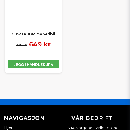
Girwire JDM mopedbil
649 kr
799 kr
LEGG I HANDLEKURV
NAVIGASJON
VÅR BEDRIFT
Hjem
LMIA Norge AS, Vallehellene