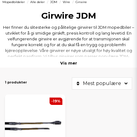
Mopedbildeler
Alle deler
JDM
Wire
Girwire
Girwire JDM
Her finner du slitesterke og pålitelige girwirer til JDM mopedbiler –
utviklet for å gi smidige girskift, presis kontroll og lang levetid. En
velfungerende girwire er avgjørende for at transmisjonen skal
fungere korrekt og for at du skal få en trygg og problemfri
kjøreopplevelse. Våre girwirer er nøye utvalgt for høy kvalitet og
perfekt passform. Vi tilbyr girwirer som passer populære JDM-
modeller som Titane, Albizia, Abaca, Aloes, Roxsy og Xheos, alltid til
Vis mer
gode priser og med raske leveranser.
1 produkter
Mest populære
-19%