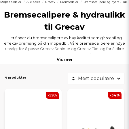
Mopedbildeler
Alle deler
Grecav
Bremsedeler
Bremsecalipere og hydraulikk
Bremsecalipere & hydraulikk
til Grecav
Her finner du bremsecalipere av høy kvalitet som gir stabil og
effektiv bremsing på din mopedbil. Våre bremsecalipere er nøye
utvalgt for å passe Grecav Sonique og Grecav Eke, og for å sikre
jevn bremsevirkning og trygg kjøring.
Vis mer
I tillegg til bremsecalipere tilbyr vi også hjulsylindre,
hovedbremsesylindre og tilbehør som kompletterer
4 produkter
Mest populære
hydraulikksystemet. Delene er tilpasset for korrekt passform og
lang holdbarhet, uansett årsmodell.
-59%
-34%