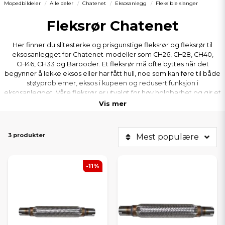
Mopedbildeler
Alle deler
Chatenet
Eksosanlegg
Fleksible slanger
Fleksrør Chatenet
Her finner du slitesterke og prisgunstige fleksrør og fleksrør til
eksosanlegget for Chatenet-modeller som CH26, CH28, CH40,
CH46, CH33 og Barooder. Et fleksrør må ofte byttes når det
begynner å lekke eksos eller har fått hull, noe som kan føre til både
støyproblemer, eksos i kupeen og redusert funksjon i
eksosanlegget. Våre fleksrør er utvalgt for høy holdbarhet og gir et
tett og vibrasjonsdempende eksosanlegg i din Chatenet
Vis mer
mopedbil.
3 produkter
Mest populære
-11%