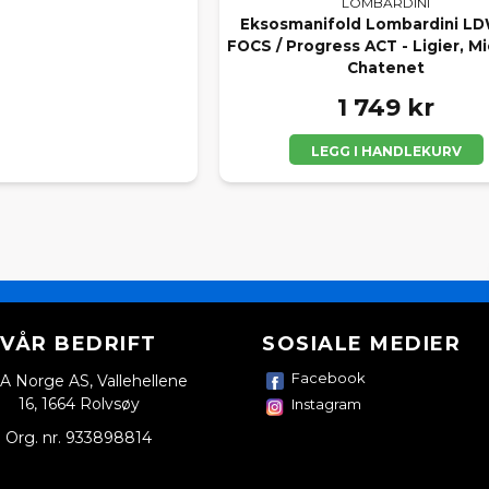
LOMBARDINI
Eksosmanifold Lombardini L
FOCS / Progress ACT - Ligier, Mi
Chatenet
1 749 kr
LEGG I HANDLEKURV
VÅR BEDRIFT
SOSIALE MEDIER
Facebook
A Norge AS, Vallehellene
16, 1664 Rolvsøy
Instagram
Org. nr. 933898814