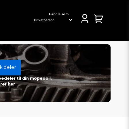
Handle som
k deler
vedeler til din mopedbil.
rer her