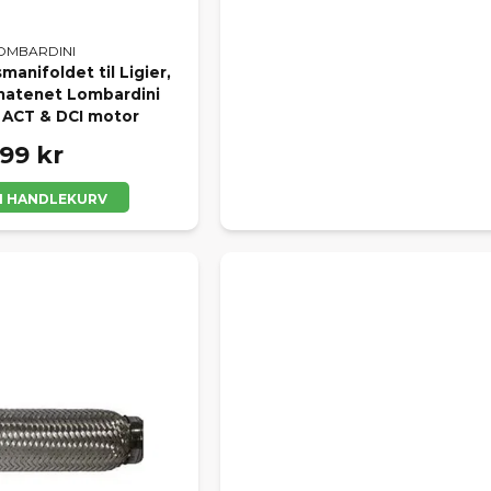
OMBARDINI
anifoldet til Ligier,
Chatenet Lombardini
 ACT & DCI motor
99 kr
 I HANDLEKURV