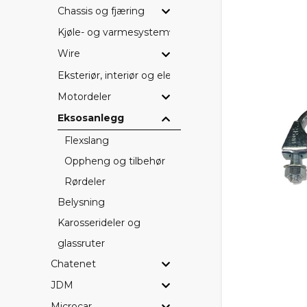
Chassis og fjæring
Kjøle- og varmesystem
Wire
Eksteriør, interiør og elektriske detaljer
Motordeler
Eksosanlegg
Flexslang
Oppheng og tilbehør
Rørdeler
Belysning
Karosserideler og
glassruter
Chatenet
JDM
Microcar