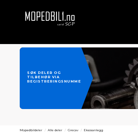
SØK DELER OG
TILBEHØR VIA
REGISTRERINGSNUMMER
Mopedbildeler
Alle deler
Grecav
Eksosanlegg