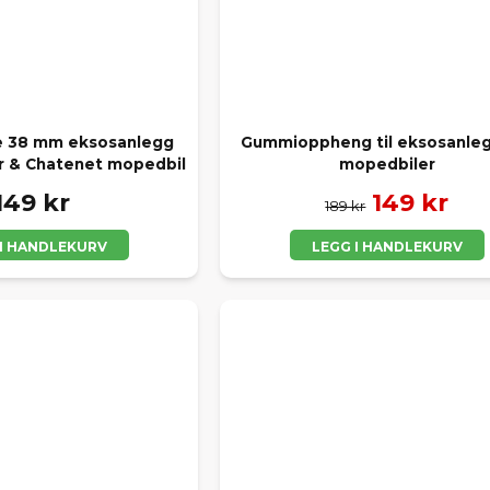
 38 mm eksosanlegg
Gummioppheng til eksosanleg
ar & Chatenet mopedbil
mopedbiler
149 kr
149 kr
189 kr
 I HANDLEKURV
LEGG I HANDLEKURV