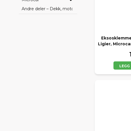
Andre deler – Dekk, motorer, batteri og bilpleie
Eksosklemme
Ligier, Microc
LEGG