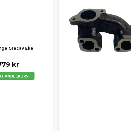
ange Grecav Eke
779 kr
 I HANDLEKURV