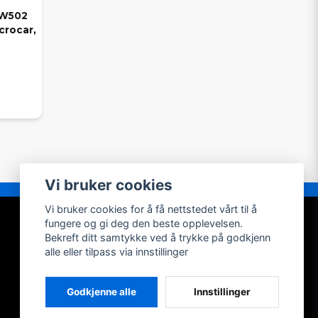
DW502
crocar,
Vi bruker cookies
Vi bruker cookies for å få nettstedet vårt til å
MIN KONTO
fungere og gi deg den beste opplevelsen.
Bekreft ditt samtykke ved å trykke på godkjenn
Logg inn
alle eller tilpass via innstillinger
Registrer konto
Glemt passordet?
Godkjenne alle
Innstillinger