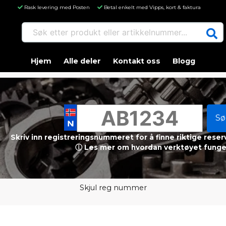
Rask levering med Posten
Betal enkelt med Vipps, kort & faktura
Søk etter produkt eller artikkelnummer...
Hjem
Alle deler
Kontakt oss
Blogg
Sø
Skriv inn registreringsnummeret for å finne riktige reser
ⓘ Les mer om hvordan verktøyet funge
Skjul reg nummer