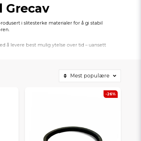
l Grecav
sert i slitesterke materialer for å gi stabil
oren.
å levere best mulig ytelse over tid – uansett
Mest populære
-26%