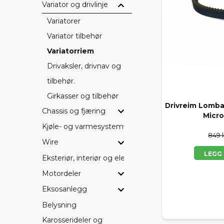
Variator og drivlinje
Variatorer
Variator tilbehør
Variatorriem
Drivaksler, drivnav og
tilbehør.
Girkasser og tilbehør
Drivreim Lombar
Chassis og fjæring
Micro
Kjøle- og varmesystem
849 
Wire
LEGG
Eksteriør, interiør og elektriske detaljer
Motordeler
Eksosanlegg
Belysning
Karosserideler og