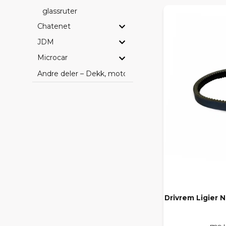
glassruter
Chatenet
JDM
Microcar
Andre deler – Dekk, motorer, batteri og bilpleie
Drivrem Ligier 