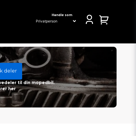
Handle som
k deler
vedeler til din mopedbil.
rer her