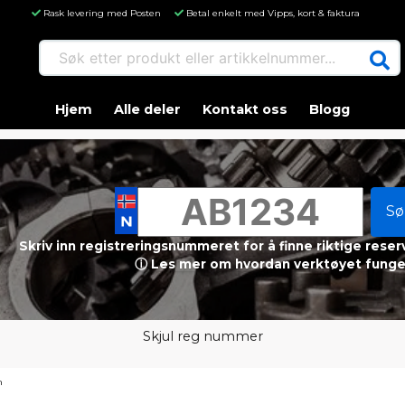
Rask levering med Posten
Betal enkelt med Vipps, kort & faktura
Søk etter produkt eller artikkelnummer...
Hjem
Alle deler
Kontakt oss
Blogg
Sø
Skriv inn registreringsnummeret for å finne riktige reser
ⓘ Les mer om hvordan verktøyet funge
Skjul reg nummer
m