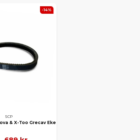
-14%
SCP
Nova & X-Too Grecav Eke
689 kr