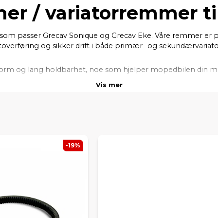
mer / variatorremmer ti
om passer Grecav Sonique og Grecav Eke. Våre remmer er produ
toverføring og sikker drift i både primær- og sekundærvariat
form og lang holdbarhet, noe som hjelper mopedbilen din med 
kjøreforhold.
Vis mer
-19%