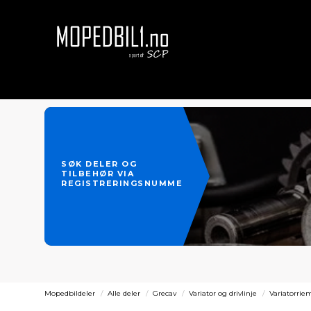
SØK DELER OG
TILBEHØR VIA
REGISTRERINGSNUMMER
Mopedbildeler
Alle deler
Grecav
Variator og drivlinje
Variatorrie