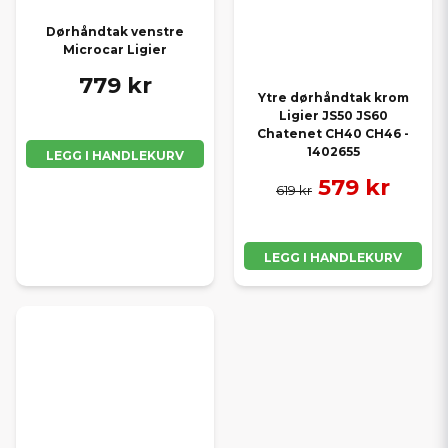
Dørhåndtak venstre
Microcar Ligier
779 kr
Ytre dørhåndtak krom
Ligier JS50 JS60
Chatenet CH40 CH46 -
1402655
LEGG I HANDLEKURV
579 kr
619 kr
LEGG I HANDLEKURV