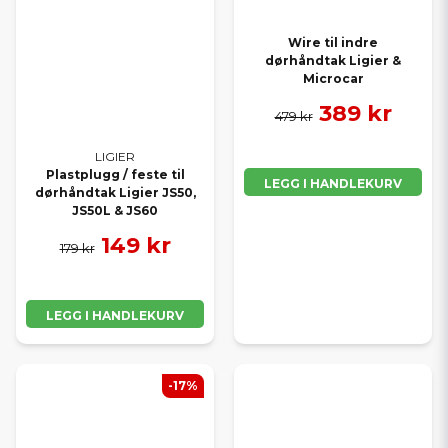
Wire til indre
dørhåndtak Ligier &
Microcar
389 kr
479 kr
LIGIER
Plastplugg / feste til
LEGG I HANDLEKURV
dørhåndtak Ligier JS50,
JS50L & JS60
149 kr
179 kr
LEGG I HANDLEKURV
-17%