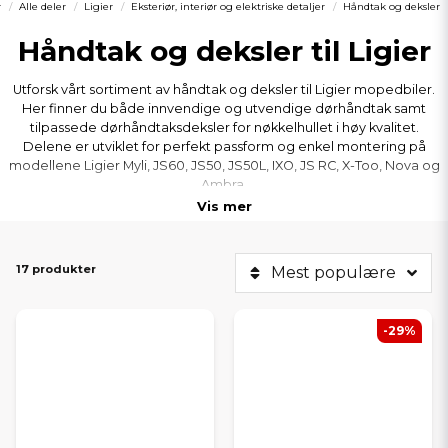
r
Alle deler
Ligier
Eksteriør, interiør og elektriske detaljer
Håndtak og deksler
Håndtak og deksler til Ligier
Utforsk vårt sortiment av håndtak og deksler til Ligier mopedbiler.
Her finner du både innvendige og utvendige dørhåndtak samt
tilpassede dørhåndtaksdeksler for nøkkelhullet i høy kvalitet.
Delene er utviklet for perfekt passform og enkel montering på
modellene Ligier Myli, JS60, JS50, JS50L, IXO, JS RC, X-Too, Nova og
Ambra.
Vis mer
17 produkter
Mest populære
-29%