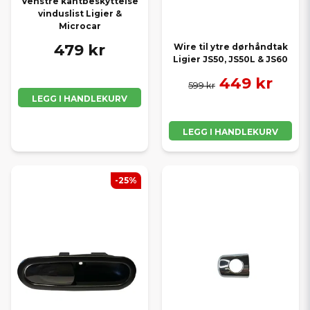
Venstre kantbeskyttelse
vinduslist Ligier &
Microcar
479 kr
Wire til ytre dørhåndtak
Ligier JS50, JS50L & JS60
449 kr
599 kr
LEGG I HANDLEKURV
LEGG I HANDLEKURV
-25%