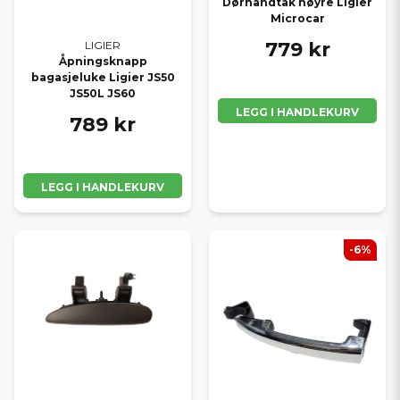
Dørhåndtak høyre Ligier
Microcar
779 kr
LIGIER
Åpningsknapp
bagasjeluke Ligier JS50
JS50L JS60
LEGG I HANDLEKURV
789 kr
LEGG I HANDLEKURV
-6%