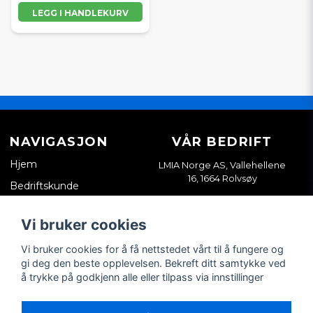
LEGG I HANDLEKURV
NAVIGASJON
VÅR BEDRIFT
Hjem
LMIA Norge AS, Vallehellene
16, 1664 Rolvsøy
Bedriftskunde
Org. nr. 933898814
Kontakt oss
Vi bruker cookies
Salgsvilkår
Vi bruker cookies for å få nettstedet vårt til å fungere og
Tips & guider
gi deg den beste opplevelsen. Bekreft ditt samtykke ved
å trykke på godkjenn alle eller tilpass via innstillinger
SOSIALE MEDIER
MIN KONTO
Facebook
Logg inn