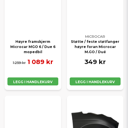
MICROCAR
Høyre framskjerm
Støtte / feste støtfanger
Microcar MGO 6 / Due 6
høyre foran Microcar
mopedbil
M.GO / Dué
1 089 kr
349 kr
1 259 kr
LEGG I HANDLEKURV
LEGG I HANDLEKURV