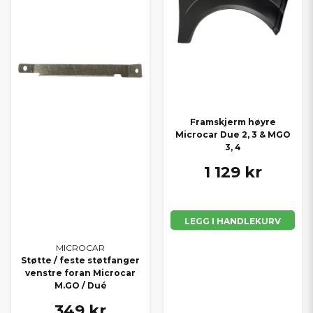
Framskjerm høyre
Microcar Due 2, 3 & MGO
3, 4
1 129 kr
LEGG I HANDLEKURV
MICROCAR
Støtte / feste støtfanger
venstre foran Microcar
M.GO / Dué
349 kr