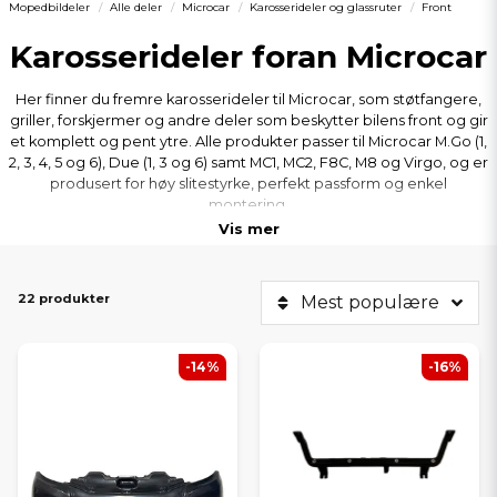
Mopedbildeler
Alle deler
Microcar
Karosserideler og glassruter
Front
Karosserideler foran Microcar
Her finner du fremre karosserideler til Microcar, som støtfangere,
griller, forskjermer og andre deler som beskytter bilens front og gir
et komplett og pent ytre. Alle produkter passer til Microcar M.Go (1,
2, 3, 4, 5 og 6), Due (1, 3 og 6) samt MC1, MC2, F8C, M8 og Virgo, og er
produsert for høy slitestyrke, perfekt passform og enkel
montering.
Vis mer
22 produkter
Mest populære
-14%
-16%