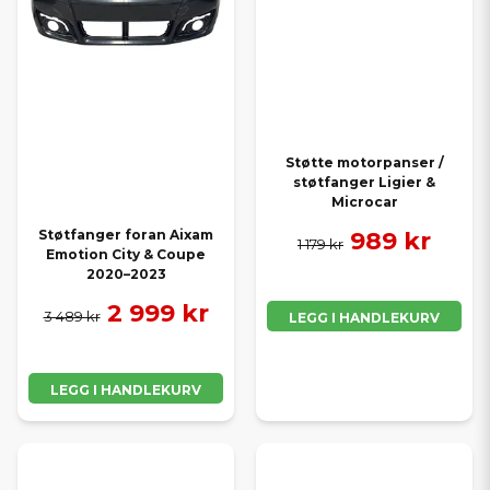
Støtte motorpanser /
støtfanger Ligier &
Microcar
989 kr
Støtfanger foran Aixam
1 179 kr
Emotion City & Coupe
2020–2023
2 999 kr
3 489 kr
LEGG I HANDLEKURV
LEGG I HANDLEKURV