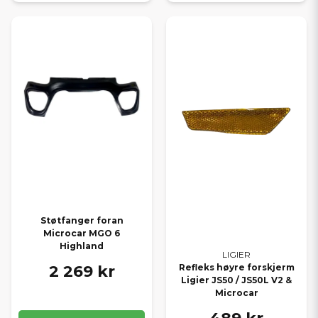
Støtfanger foran
Microcar MGO 6
Highland
LIGIER
2 269 kr
Refleks høyre forskjerm
Ligier JS50 / JS50L V2 &
Microcar