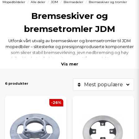
Mopedbildeler
Alle deler
JDM
Bremsedeler
Bremseskiver og tromler
Bremseskiver og
bremsetromler JDM
Utforsk vårt utvalg av bremseskiver og bremsetromler til JDM
mopedbiler – slitesterke og presisjonsproduserte komponenter
som sikrer stabil bremsevirkning, jevn nedbremsing og høy
driftssikkerhet i alle kjøresituasjoner. Våre produkter er nøye
Vis mer
utvalgt med fokus på kvalitet, passform og holdbarhet, slik at du
enkelt kan erstatte slitte deler og opprettholde et trygt og
funksjonelt bremsesystem. Her finner du riktige bremseskiver og
bremsetromler til populære JDM-modeller som Titane, Albizia,
6 produkter
Mest populære
Abaca, Aloes, Roxsy og Xheos, med rask levering og gode priser.
-26%