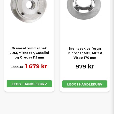
Bremsetrommel bak
Bremseskive foran
JDM, Microcar, Casalini
Microcar MC1, MC2 &
og Grecav 115 mm
Virgo 170 mm
1 679 kr
979 kr
1 999 kr
LEGG I HANDLEKURV
LEGG I HANDLEKURV