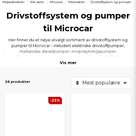
Mopedbildeler
Alle deler
Microcar
Motordeler
Drivstoffsystem og pumper
Drivstoffsystem og pumper
til Microcar
Her finner du et nøye utvalgt sortiment av drivstoffsystem og
pumper til Microcar – inkludert elektriske drivstoffpumper,
mekaniske dieselpumper, innsprøytningspumper,
høytrykkspumper, dyser, stoppmagnetventiler, drivstoffledninger,
Vis mer
tankarmaturer og rørdeler.
Alle produktene passer Microcar M.Go (1, 2, 3, 4, 5 og 6) og Due (1, 3
og 6), samt MC1, MC2, F8C, M8 og Virgo, og er kompatible med alle
motorer som Microcar kan være utstyrt med – Lombardini DCI
26 produkter
Mest populære
(442/492), LDW502 Progress / FOCS ACT og Yanmar 2TNE68.
-23%