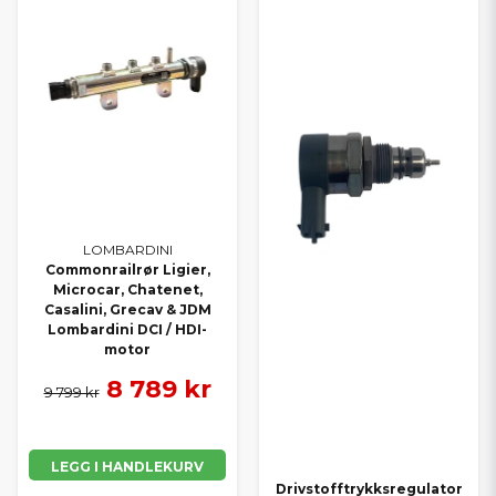
LOMBARDINI
Commonrailrør Ligier,
Microcar, Chatenet,
Casalini, Grecav & JDM
Lombardini DCI / HDI-
motor
8 789 kr
9 799 kr
LEGG I HANDLEKURV
Drivstofftrykksregulator