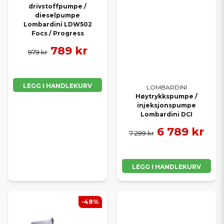
drivstoffpumpe /
dieselpumpe
Lombardini LDW502
Focs / Progress
789 kr
979 kr
LEGG I HANDLEKURV
LOMBARDINI
Høytrykkspumpe /
injeksjonspumpe
Lombardini DCI
6 789 kr
7 299 kr
LEGG I HANDLEKURV
-48%