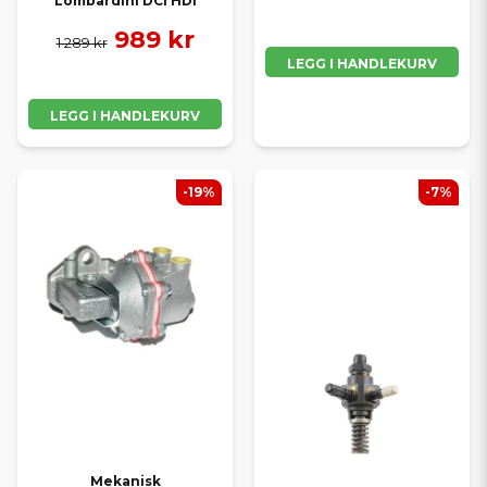
Lombardini DCI HDI
989 kr
1 289 kr
LEGG I HANDLEKURV
LEGG I HANDLEKURV
-19%
-7%
Mekanisk