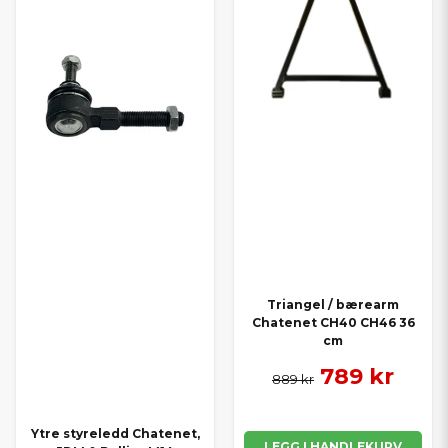
Triangel / bærearm
Chatenet CH40 CH46 36
cm
789 kr
889 kr
Ytre styreledd Chatenet,
LEGG I HANDLEKURV