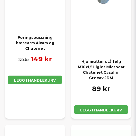
Foringsbussning
bærearm Aixam og
Chatenet
149 kr
179 kr
Hjulmutter stålfelg
M10x1,5 Ligier Microcar
Chatenet Casalini
Grecav JDM
LEGG I HANDLEKURV
89 kr
LEGG I HANDLEKURV