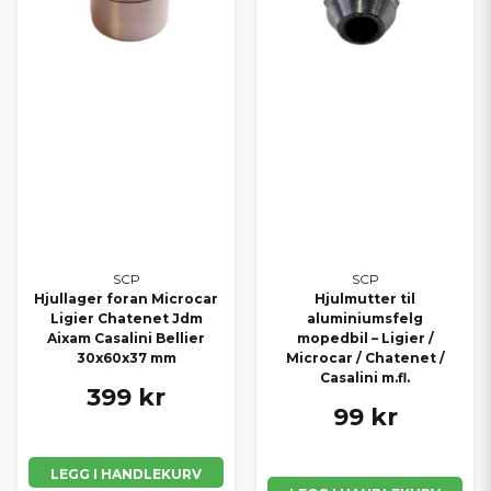
SCP
SCP
Hjullager foran Microcar
Hjulmutter til
Ligier Chatenet Jdm
aluminiumsfelg
Aixam Casalini Bellier
mopedbil – Ligier /
30x60x37 mm
Microcar / Chatenet /
Casalini m.fl.
399 kr
99 kr
LEGG I HANDLEKURV