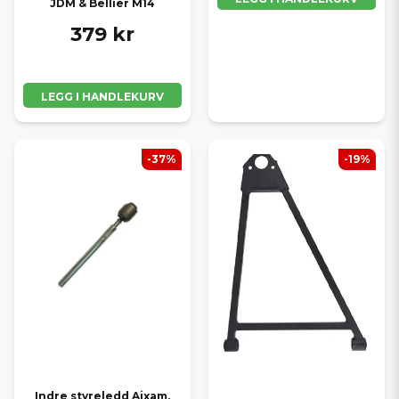
JDM & Bellier M14
379 kr
LEGG I HANDLEKURV
-37%
-19%
Indre styreledd Aixam,