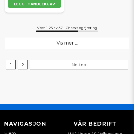
LEGG I HANDLEKURV
Viser 1-25 av 37 i Chassis og fjæring
Vis mer ...
1
2
Neste »
NAVIGASJON
VÅR BEDRIFT
Hjem
LMIA Norge AS, Vallehellene