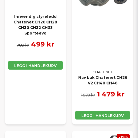
Innvendig styreledd
Chatenet CH26 CH28
CH30 CH32 CH33
Sporteevo
499 kr
789 kr
LEGG I HANDLEKURV
CHATENET
Nav bak Chatenet CH26
V2 CH40 CH46
1 479 kr
1 979 kr
LEGG I HANDLEKURV
-19%