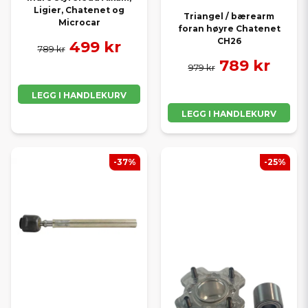
Ligier, Chatenet og
Triangel / bærearm
Microcar
foran høyre Chatenet
CH26
499 kr
789 kr
789 kr
979 kr
LEGG I HANDLEKURV
LEGG I HANDLEKURV
-37%
-25%