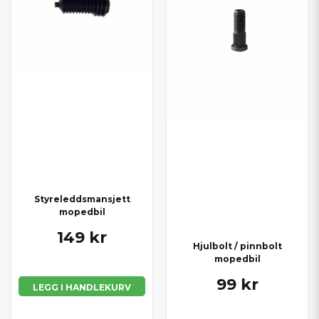
Styreleddsmansjett
mopedbil
149 kr
Hjulbolt / pinnbolt
mopedbil
99 kr
LEGG I HANDLEKURV