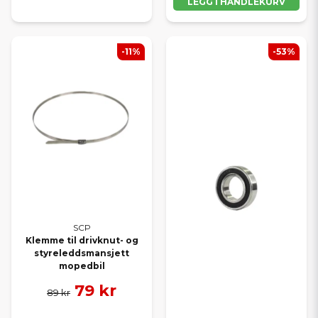
LEGG I HANDLEKURV
-11%
-53%
SCP
Klemme til drivknut- og
styreleddsmansjett
mopedbil
79 kr
89 kr