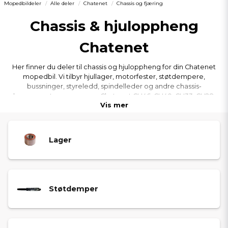
Mopedbildeler
Alle deler
Chatenet
Chassis og fjæring
Chassis & hjuloppheng
Chatenet
Her finner du deler til chassis og hjuloppheng for din Chatenet
mopedbil. Vi tilbyr hjullager, motorfester, støtdempere,
bussninger, styreledd, spindelleder og andre chassis-
komponenter som passer Chatenet CH46, CH40, CH33, CH28,
Vis mer
CH26, Sporteevo og Barooder. Alle deler er nøye utvalgt for å gi
stabilere kjørefølelse, bedre veigrep og optimal passform for din
Chatenet-modell.
Lager
Støtdemper