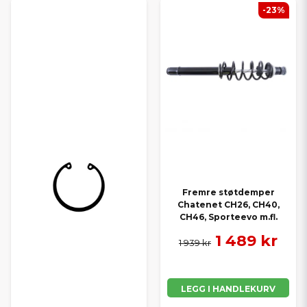
-23%
Fremre støtdemper
Chatenet CH26, CH40,
CH46, Sporteevo m.fl.
1 489 kr
1 939 kr
LEGG I HANDLEKURV