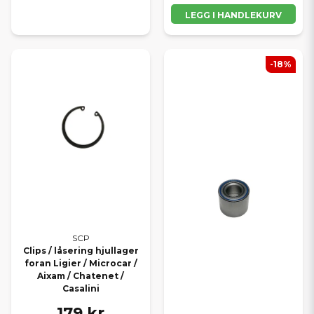
LEGG I HANDLEKURV
-18%
SCP
Clips / låsering hjullager
foran Ligier / Microcar /
Aixam / Chatenet /
Casalini
179 kr