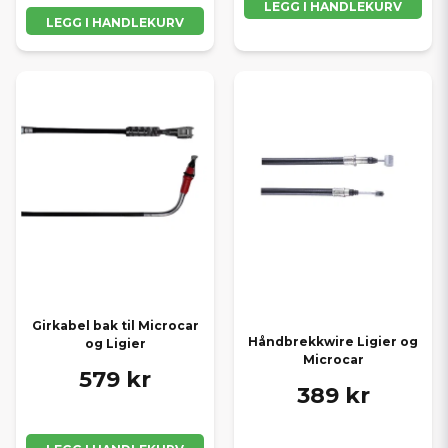
LEGG I HANDLEKURV
LEGG I HANDLEKURV
Girkabel bak til Microcar
Håndbrekkwire Ligier og
og Ligier
Microcar
579 kr
389 kr