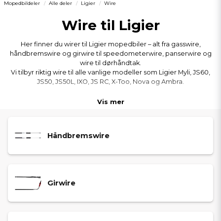
Mopedbildeler
Alle deler
Ligier
Wire
Wire til Ligier
Her finner du wirer til Ligier mopedbiler – alt fra gasswire,
håndbremswire og girwire til speedometerwire, panserwire og
wire til dørhåndtak.
Vi tilbyr riktig wire til alle vanlige modeller som Ligier Myli, JS60,
JS50, JS50L, IXO, JS RC, X-Too, Nova og Ambra.
Vis mer
Håndbremswire
Girwire