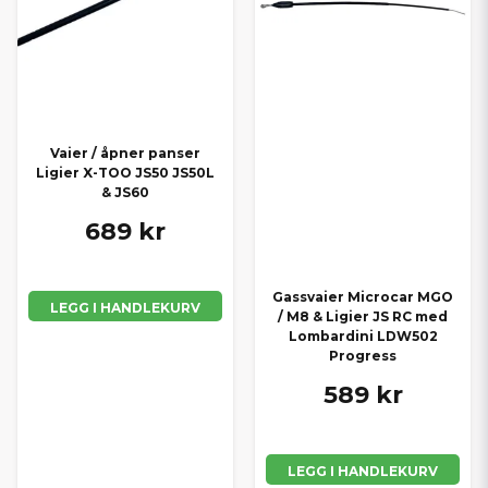
Vaier / åpner panser
Ligier X-TOO JS50 JS50L
& JS60
689 kr
Gassvaier Microcar MGO
LEGG I HANDLEKURV
/ M8 & Ligier JS RC med
Lombardini LDW502
Progress
589 kr
LEGG I HANDLEKURV