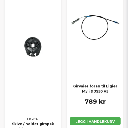
Girvaier foran til Ligier
Myli & JS50 V5
789 kr
LIGIER
LEGG I HANDLEKURV
Skive / holder girspak