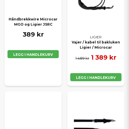
Håndbrekkwire Microcar
MGO og Ligier JSRC
389 kr
LIGIER
Vajer / kabel til bakluken
Ligier / Microcar
LEGG I HANDLEKURV
1 389 kr
1 489 kr
LEGG I HANDLEKURV