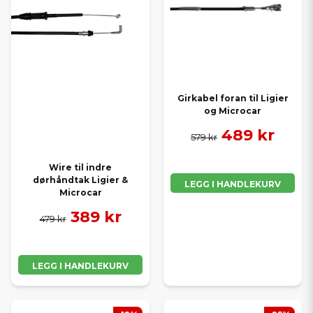
Girkabel foran til Ligier
og Microcar
489 kr
579 kr
Wire til indre
dørhåndtak Ligier &
LEGG I HANDLEKURV
Microcar
389 kr
479 kr
LEGG I HANDLEKURV