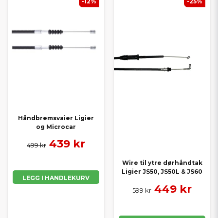
-12%
-25%
Håndbremsvaier Ligier
og Microcar
439 kr
499 kr
Wire til ytre dørhåndtak
Ligier JS50, JS50L & JS60
LEGG I HANDLEKURV
449 kr
599 kr