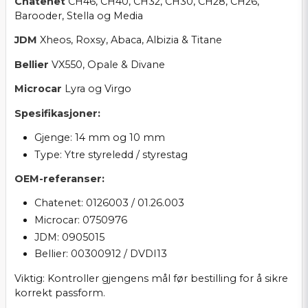
Chatenet
CH46, CH40, CH32, CH30, CH28, CH26,
Barooder, Stella og Media
JDM
Xheos, Roxsy, Abaca, Albizia & Titane
Bellier
VX550, Opale & Divane
Microcar
Lyra og Virgo
Spesifikasjoner:
Gjenge: 14 mm og 10 mm
Type: Ytre styreledd / styrestag
OEM-referanser:
Chatenet: 0126003 / 01.26.003
Microcar: 0750976
JDM: 0905015
Bellier: 00300912 / DVDI13
Viktig: Kontroller gjengens mål før bestilling for å sikre
korrekt passform.