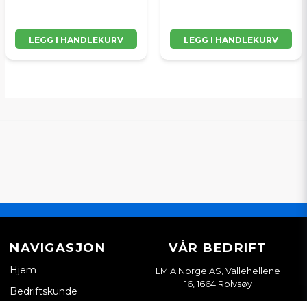
LEGG I HANDLEKURV
LEGG I HANDLEKURV
NAVIGASJON
VÅR BEDRIFT
Hjem
LMIA Norge AS, Vallehellene
16, 1664 Rolvsøy
Bedriftskunde
Org. nr. 933898814