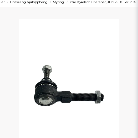
eler
Chassis og hjuloppheng
Styring
Ytre styreledd Chatenet, JDM & Bellier M14