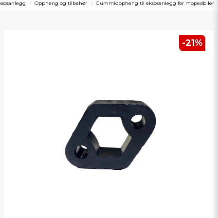
ksosanlegg
Oppheng og tilbehør
Gummioppheng til eksosanlegg for mopedbiler
-
21
%