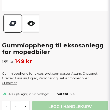
Gummioppheng til eksosanlegg
for mopedbiler
149 kr
189 kr
Gummioppheng for eksosrøret som passer Aixam, Chatenet,
Grecav, Casalini, Ligier, Microcar og Bellier mopedbiler
Les mer
40 + på lager, 2-5 virkedager
395
LEGG I HANDLEKURV
-
+