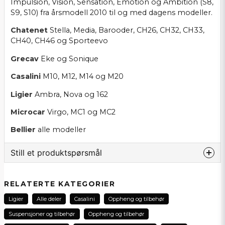
Impulsion, Vision, Sensation, Emotion og Ambition (S8,
S9, S10) fra årsmodell 2010 til og med dagens modeller.
Chatenet
Stella, Media, Barooder, CH26, CH32, CH33,
CH40, CH46 og Sporteevo
Grecav
Eke og Sonique
Casalini
M10, M12, M14 og M20
Ligier
Ambra, Nova og 162
Microcar
Virgo, MC1 og MC2
Bellier
alle modeller
Still et produktspørsmål
question
Spør oss noe om dette produktet...
RELATERTE KATEGORIER
Ligier
Alle deler
Casalini
Oppheng og tilbehør
Suspensjoner og tilbehør
Oppheng og tilbehør