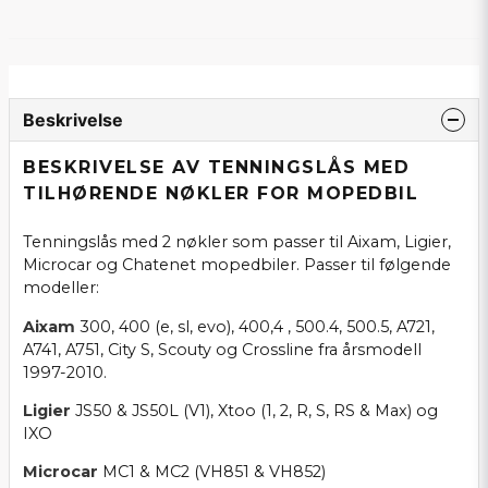
Beskrivelse
BESKRIVELSE AV TENNINGSLÅS MED
TILHØRENDE NØKLER FOR MOPEDBIL
Tenningslås med 2 nøkler som passer til Aixam, Ligier,
Microcar og Chatenet mopedbiler. Passer til følgende
modeller:
Aixam
300, 400 (e, sl, evo), 400,4 , 500.4, 500.5, A721,
A741, A751, City S, Scouty og Crossline fra årsmodell
1997-2010.
Ligier
JS50 & JS50L (V1), Xtoo (1, 2, R, S, RS & Max) og
IXO
Microcar
MC1 & MC2 (VH851 & VH852)