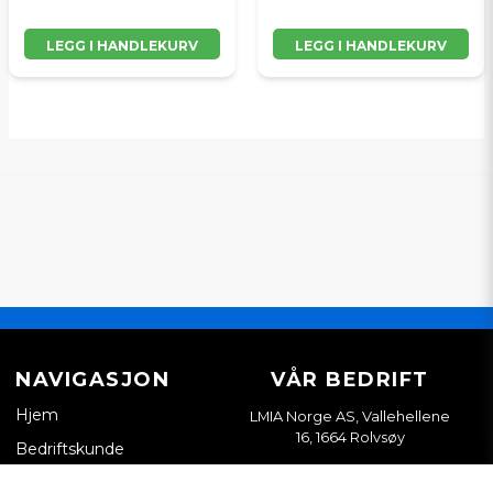
LEGG I HANDLEKURV
LEGG I HANDLEKURV
NAVIGASJON
VÅR BEDRIFT
Hjem
LMIA Norge AS, Vallehellene
16, 1664 Rolvsøy
Bedriftskunde
Org. nr. 933898814
Kontakt oss