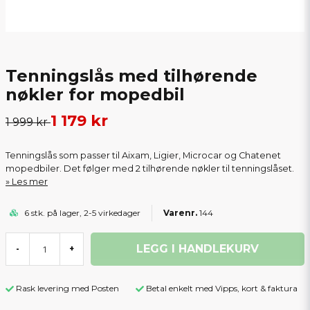
Tenningslås med tilhørende
nøkler for mopedbil
1 179 kr
1 999 kr
Tenningslås som passer til Aixam, Ligier, Microcar og Chatenet
mopedbiler. Det følger med 2 tilhørende nøkler til tenningslåset.
Les mer
6 stk. på lager, 2-5 virkedager
144
LEGG I HANDLEKURV
-
+
Rask levering med Posten
Betal enkelt med Vipps, kort & faktura