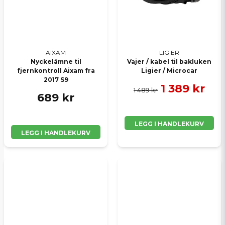
AIXAM
LIGIER
Nyckelämne til
Vajer / kabel til bakluken
fjernkontroll Aixam fra
Ligier / Microcar
2017 S9
1 389 kr
1 489 kr
689 kr
LEGG I HANDLEKURV
LEGG I HANDLEKURV