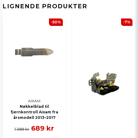
Ja, jeg får publisert min forespørsel
LIGNENDE PRODUKTER
-50%
-7%
Send spørsmål
AIXAM
Nøkkelblad til
fjernkontroll Aixam fra
årsmodell 2013–2017
689 kr
1 389 kr