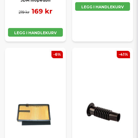
JDM mopedbil
LEGG I HANDLEKURV
169 kr
219 kr
LEGG I HANDLEKURV
-6%
-41%