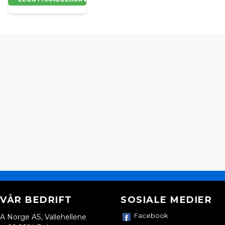
VÅR BEDRIFT
SOSIALE MEDIER
Facebook
A Norge AS, Vallehellene