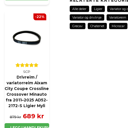
RELATERTE KATEGORI
Alle deler
Ligier
Variator og d
-22%
Variator og drivlinje
Variatoreim
name
Grecav
Chatenet
Microcar
Navn
Ja, jeg får publisert 
SCP
Drivreim /
variatorreim Aixam
City Coupe Crossline
Crossover Minauto
fra 2011–2025 AD52-
2172-S Ligier Myli
689 kr
879 kr
LEGG I HANDLEKURV