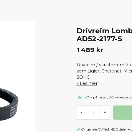
Drivreim Lomba
AD52-2177-S
1 489 kr
Drivreim / variatorrem fra
som Ligier, Chatenet, Mi
SOHC.
Les mer
20 + på lager, 2-5 virkedage
-
+
Originale CVTech-IBC deler – 