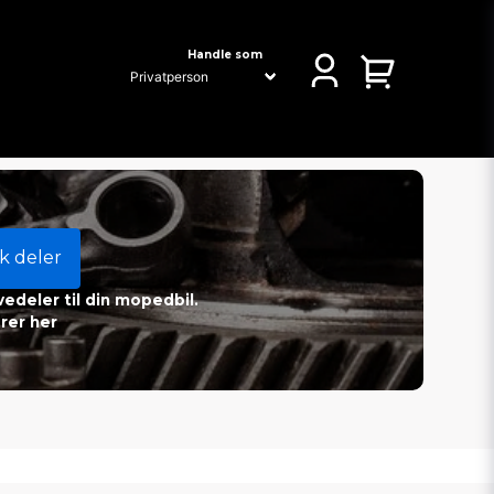
Handle som
k deler
vedeler til din mopedbil.
rer her