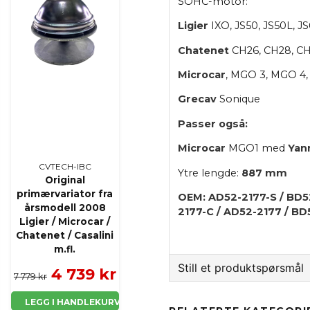
SOHC-motor:
Ligier
IXO, JS50, JS50L, J
Chatenet
CH26, CH28, CH
Microcar
, MGO 3, MGO 4,
Grecav
Sonique
Passer også:
Microcar
MGO1 med
Yan
CVTECH-IBC
Ytre lengde:
887 mm
Original
primærvariator fra
OEM: AD52-2177-S / BD5
årsmodell 2008
2177-C / AD52-2177 / BD
Ligier / Microcar /
Chatenet / Casalini
m.fl.
Still et produktspørsmål
4 739 kr
7 779 kr
question
LEGG I HANDLEKURV
Spør oss noe om dette 