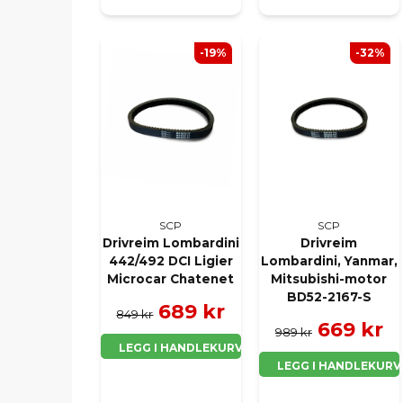
-19%
-32%
SCP
SCP
Drivreim Lombardini
Drivreim
442/492 DCI Ligier
Lombardini, Yanmar,
Microcar Chatenet
Mitsubishi-motor
BD52-2167-S
689 kr
849 kr
669 kr
989 kr
LEGG I HANDLEKURV
LEGG I HANDLEKURV