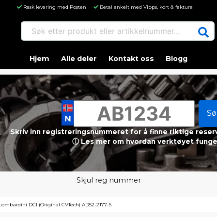
Rask levering med Posten
Betal enkelt med Vipps, kort & faktura
Søk etter produkt eller artikkelnummer...
Hjem
Alle deler
Kontakt oss
Blogg
Sø
Skriv inn registreringsnummeret for å finne riktige reser
ⓘ Les mer om hvordan verktøyet funge
Skjul reg nummer
Lombardini DCI (Original CVTech) AD52-2177-S