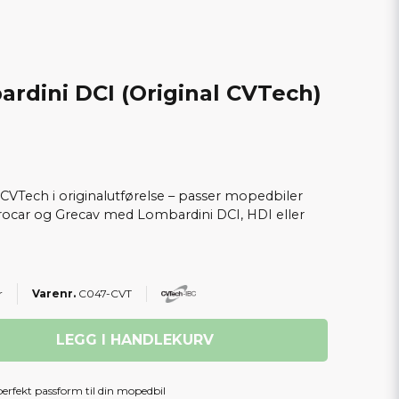
rdini DCI (Original CVTech)
 CVTech i originalutførelse – passer mopedbiler
crocar og Grecav med Lombardini DCI, HDI eller
r
C047-CVT
LEGG I HANDLEKURV
perfekt passform til din mopedbil