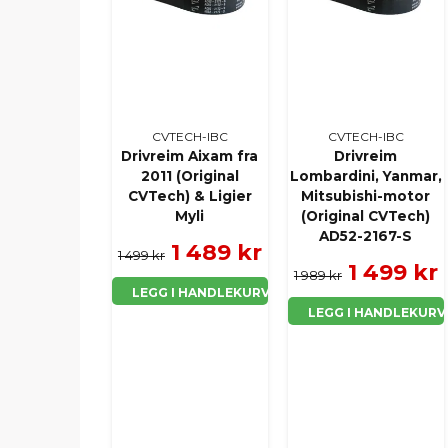
CVTECH-IBC
CVTECH-IBC
Drivreim Aixam fra
Drivreim
2011 (Original
Lombardini, Yanmar,
CVTech) & Ligier
Mitsubishi-motor
Myli
(Original CVTech)
AD52-2167-S
1 489 kr
1 499 kr
1 499 kr
1 989 kr
LEGG I HANDLEKURV
LEGG I HANDLEKURV