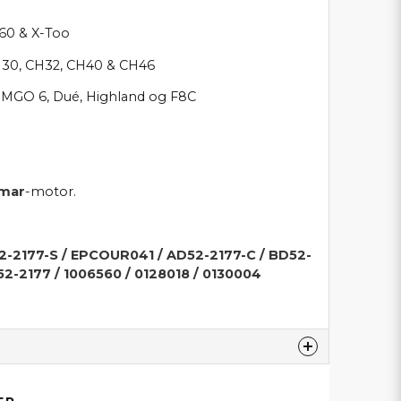
S60 & X-Too
30, CH32, CH40 & CH46
 MGO 6, Dué, Highland og F8C
mar
-motor.
2-2177-S / EPCOUR041 / AD52-2177-C / BD52-
52-2177 / 1006560 / 0128018 / 0130004
produktet...