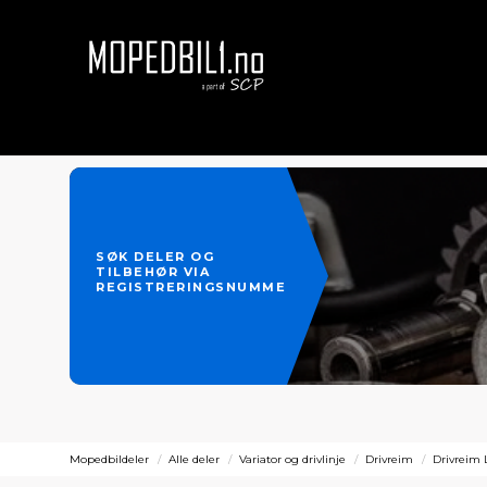
SØK DELER OG
TILBEHØR VIA
REGISTRERINGSNUMMER
Mopedbildeler
Alle deler
Variator og drivlinje
Drivreim
Drivreim 