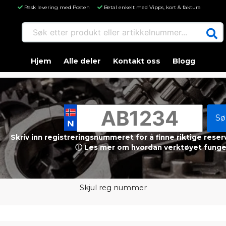
Rask levering med Posten
Betal enkelt med Vipps, kort & faktura
Søk etter produkt eller artikkelnummer...
Hjem
Alle deler
Kontakt oss
Blogg
Sø
Skriv inn registreringsnummeret for å finne riktige reser
ⓘ Les mer om hvordan verktøyet funge
Skjul reg nummer