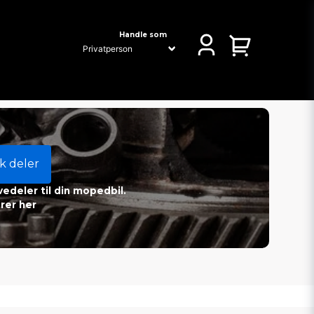
Handle som
k deler
vedeler til din mopedbil.
rer her