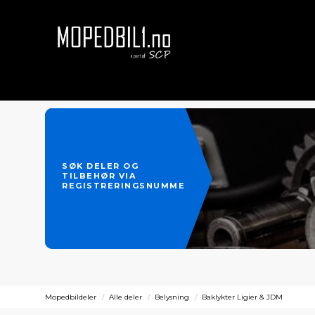
SØK DELER OG
TILBEHØR VIA
REGISTRERINGSNUMMER
Mopedbildeler
Alle deler
Belysning
Baklykter Ligier & JDM