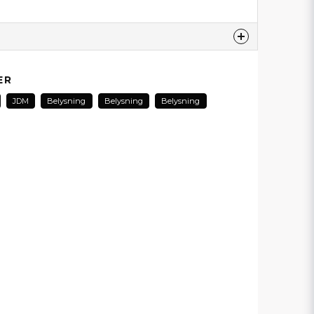
produktet...
ER
JDM
Belysning
Belysning
Belysning
email
E-postadresse
min forespørsel