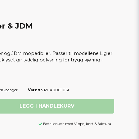
er & JDM
ier og JDM mopedbiler. Passer til modellene Ligier
klyset gir tydelig belysning for trygg kjøring i
virkedager
PHA00611061
LEGG I HANDLEKURV
Betal enkelt med Vipps, kort & faktura