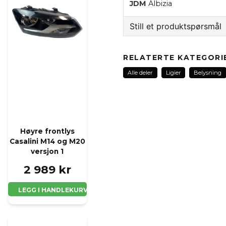
JDM
Albizia
Still et produktspørsmål
question
Spør oss noe om dette 
RELATERTE KATEGORI
Alle deler
Ligier
Belysning
name
Navn
Høyre frontlys
Casalini M14 og M20
versjon 1
Ja, jeg får publisert 
2 989 kr
LEGG I HANDLEKURV