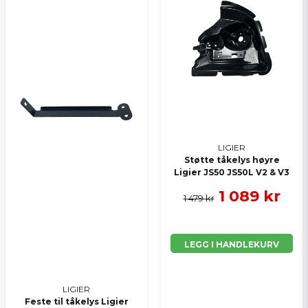
LIGIER
Støtte tåkelys høyre
Ligier JS50 JS50L V2 & V3
1 089 kr
1 479 kr
LEGG I HANDLEKURV
LIGIER
Feste til tåkelys Ligier