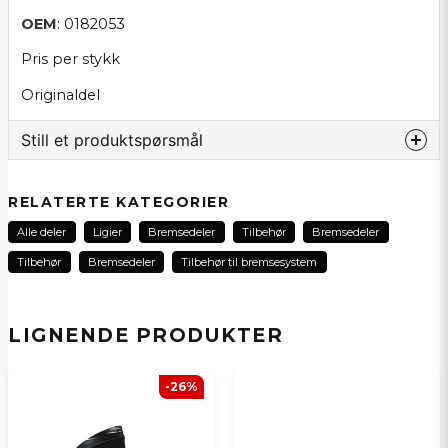
OEM
: 0182053
Pris per stykk
Originaldel
Still et produktspørsmål
question
Spør oss noe om dette produktet...
RELATERTE KATEGORIER
Alle deler
Ligier
Bremsedeler
Tilbehør
Bremsedeler
Tilbehør
Bremsedeler
Tilbehør til bremsesystem
name
Navn
LIGNENDE PRODUKTER
email
E-postadresse
-26%