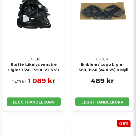
Ja, jeg får publisert min forespørsel
LIGIER
LIGIER
Send spørsmål
Støtte tåkelys venstre
Emblem / Logo Ligier
Ligier JS50 JS50L V2 & V3
JS60, JS50 (V4 & V5) & Myli
1 089 kr
489 kr
1 479 kr
LEGG I HANDLEKURV
LEGG I HANDLEKURV
-26%