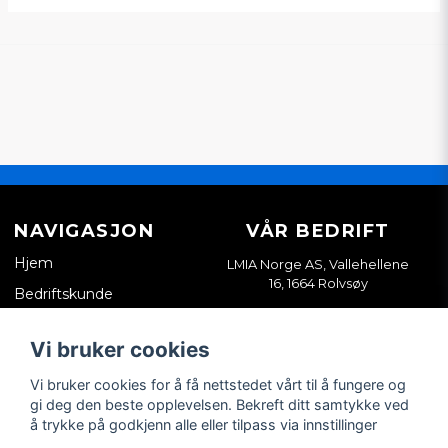
NAVIGASJON
VÅR BEDRIFT
Hjem
LMIA Norge AS, Vallehellene
16, 1664 Rolvsøy
Bedriftskunde
Org. nr. 933898814
Kontakt oss
Vi bruker cookies
Salgsvilkår
Vi bruker cookies for å få nettstedet vårt til å fungere og
Tips & guider
gi deg den beste opplevelsen. Bekreft ditt samtykke ved
å trykke på godkjenn alle eller tilpass via innstillinger
SOSIALE MEDIER
MIN KONTO