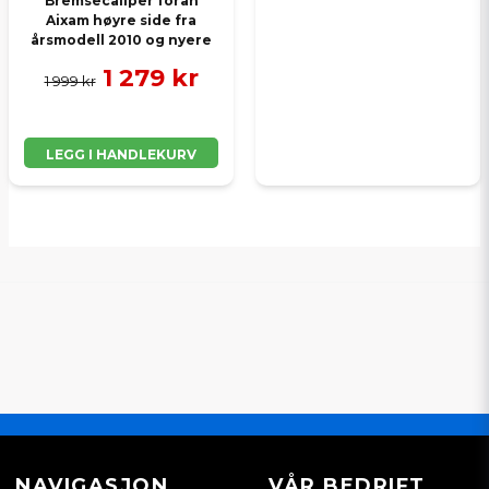
Bremsecaliper foran
Aixam høyre side fra
årsmodell 2010 og nyere
1 279 kr
1 999 kr
LEGG I HANDLEKURV
NAVIGASJON
VÅR BEDRIFT