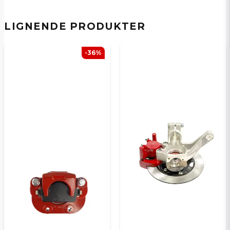
LIGNENDE PRODUKTER
Ja, jeg får publisert min forespørsel
-36%
Send spørsmål