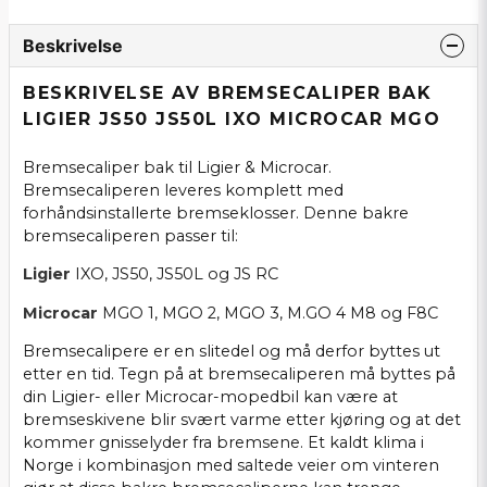
Beskrivelse
BESKRIVELSE AV BREMSECALIPER BAK
LIGIER JS50 JS50L IXO MICROCAR MGO
Bremsecaliper bak til Ligier & Microcar.
Bremsecaliperen leveres komplett med
forhåndsinstallerte bremseklosser. Denne bakre
bremsecaliperen passer til:
Ligier
IXO, JS50, JS50L og JS RC
Microcar
MGO 1, MGO 2, MGO 3, M.GO 4 M8 og F8C
Bremsecalipere er en slitedel og må derfor byttes ut
etter en tid. Tegn på at bremsecaliperen må byttes på
din Ligier- eller Microcar-mopedbil kan være at
bremseskivene blir svært varme etter kjøring og at det
kommer gnisselyder fra bremsene. Et kaldt klima i
Norge i kombinasjon med saltede veier om vinteren