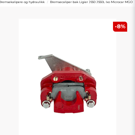
Bremsekalipere og hydraulikk
Bremsecaliper bak Ligier JS50 JS50L Ixo Microcar MGO
-
8
%