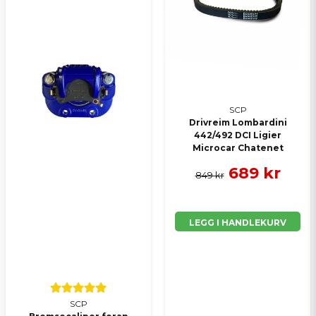
SCP
Drivreim Lombardini
442/492 DCI Ligier
Microcar Chatenet
689 kr
849 kr
LEGG I HANDLEKURV
SCP