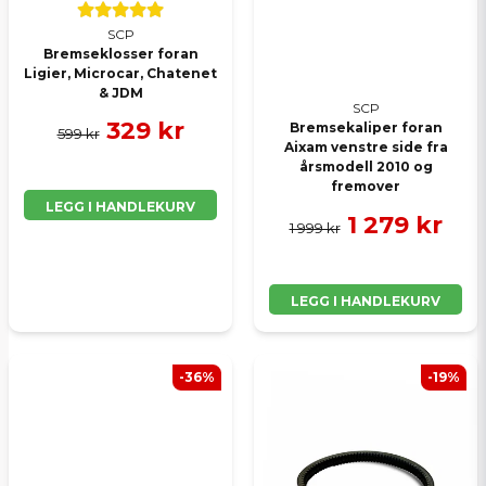
SCP
Bremseklosser foran
Ligier, Microcar, Chatenet
& JDM
SCP
329 kr
Bremsekaliper foran
599 kr
Aixam venstre side fra
årsmodell 2010 og
fremover
LEGG I HANDLEKURV
1 279 kr
1 999 kr
LEGG I HANDLEKURV
-36%
-19%