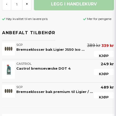
LEGG I HANDLEKURV
-
+
Høy kvalitet til en lavere pris
Mer for pengene
ANBEFALT TILBEHØR
SCP
389 kr
339 kr
Bremseklosser bak Ligier JS50 Ixo Microcar MGO
KJØP
CASTROL
249 kr
Castrol bremsevæske DOT 4
KJØP
SCP
489 kr
Bremseklosser bak premium til Ligier / Microcar med keramisk bremsebelegg
KJØP