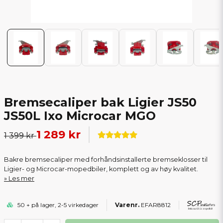
Bremsecaliper bak Ligier JS50
JS50L Ixo Microcar MGO
1 289 kr
1 399 kr
Bakre bremsecaliper med forhåndsinstallerte bremseklosser til
Ligier- og Microcar-mopedbiler, komplett og av høy kvalitet.
Les mer
50 + på lager, 2-5 virkedager
EFAR8812