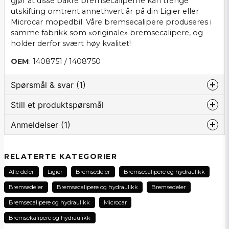
gjør at disse bakre bremsecaliperne kan trenge
utskifting omtrent annethvert år på din Ligier eller
Microcar mopedbil. Våre bremsecalipere produseres i
samme fabrikk som «originale» bremsecalipere, og
holder derfor svært høy kvalitet!
OEM
: 1408751 / 1408750
Spørsmål & svar (1)
Still et produktspørsmål
Jimmy Fredriksson spurt
2 år siden
Anmeldelser (1)
question
Hej vill bara dubbelkolla att denna produkt är inkl
Spør oss noe om dette produktet...
bromsbelägg?
Ingar
RELATERTE KATEGORIER
Butikken svarte
1 måned siden
Hej!
Alle deler
Ligier
Bremsedeler
Bremsecalipere og hydraulikk
Komplett del med klosser og allt tilbehør til
Ja, dessa kommer med förmonterade belägg :)
name
en grei pris.
Navn
Bremsedeler
Bremsecalipere og hydraulikk
Bremsedeler
Bremsecalipere og hydraulikk
Microcar
Bremsekalipere og hydraulikk
email
E-postadresse