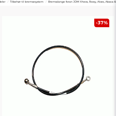
eler
Tilbehør til bremsesystem
Bremsslange foran JDM Xheos, Roxsy, Aloes, Abaca &
-
37
%