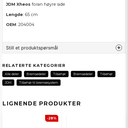
JDM
Xheos
foran høyre side
Lengde
: 65 cm
OEM
: 204004
Still et produktspørsmål
question
Spør oss noe om dette produktet...
RELATERTE KATEGORIER
Alle deler
Bremsedeler
Tilbehør
Bremsedeler
Tilbehør
JDM
Tilbehør til bremsesystem
name
Navn
LIGNENDE PRODUKTER
email
E-postadresse
-28%