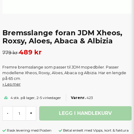
Bremsslange foran JDM Xheos,
Roxsy, Aloes, Abaca & Albizia
489 kr
779 kr
Fremre bremsslange som passer til JDM mopedbiler. Passer
modellene Xheos, Roxsy, Aloes, Abaca og Albizia. Har en lengde
på 65 cm.
Les mer
4 stk. på lager, 2-5 virkedager
423
LEGG I HANDLEKURV
-
+
Rask levering med Posten
Betal enkelt med Vipps, kort & faktura