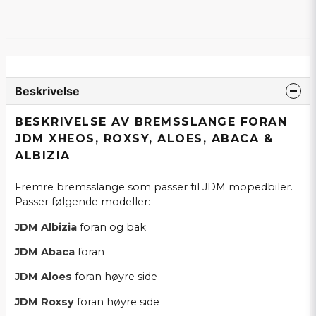
Beskrivelse
BESKRIVELSE AV BREMSSLANGE FORAN
JDM XHEOS, ROXSY, ALOES, ABACA &
ALBIZIA
Fremre bremsslange som passer til JDM mopedbiler.
Passer følgende modeller:
JDM
Albizia
foran og bak
JDM
Abaca
foran
JDM
Aloes
foran høyre side
JDM
Roxsy
foran høyre side