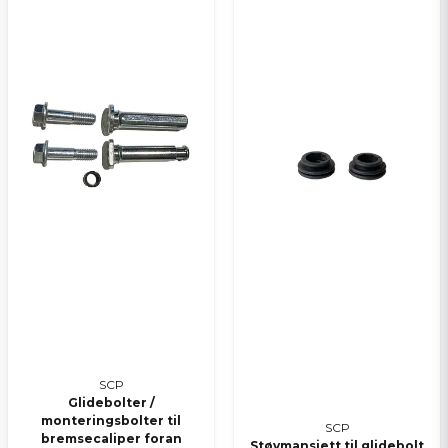
Ja, jeg får publisert min forespørsel
Send spørsmål
SCP
Glidebolter /
monteringsbolter til
SCP
bremsecaliper foran
Støvmansjett til glidebolt