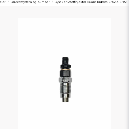
eler
Drivstoffsystem og pumper
Dyse / drivstoffinjektor Aixam Kubota Z402 & Z482