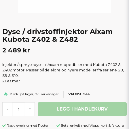
Dyse / drivstoffinjektor Aixam
Kubota Z402 & Z482
2 489 kr
Injektor / sprøytedyse til Aixam mopedbiler med Kubota Z402 &
Z482 motor. Passer både eldre og nyere modeller fra seriene S8,
S9 & S10.
Les mer
8 stk. på lager, 2-5 virkedager
944
LEGG I HANDLEKURV
-
+
Rask levering med Posten
Betal enkelt med Vipps, kort & faktura