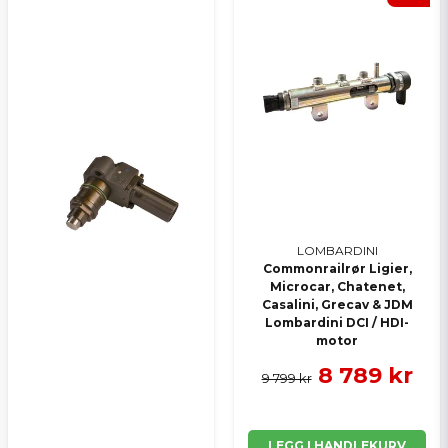
Ja, jeg får publisert min forespørsel
Send spørsmål
LOMBARDINI
Commonrailrør Ligier,
Microcar, Chatenet,
Casalini, Grecav & JDM
Lombardini DCI / HDI-
motor
8 789 kr
9 799 kr
LEGG I HANDLEKURV