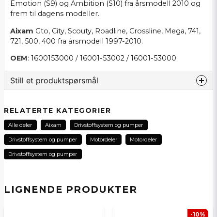
Emotion (S9) og Ambition (S10) fra årsmodell 2010 og
frem til dagens modeller.
Aixam
Gto, City, Scouty, Roadline, Crossline, Mega, 741,
721, 500, 400 fra årsmodell 1997-2010.
OEM
: 1600153000 / 16001-53002 / 16001-53000
Still et produktspørsmål
question
Spør oss noe om dette produktet...
RELATERTE KATEGORIER
Alle deler
Aixam
Drivstoffsystem og pumper
Drivstoffsystem og pumper
Motordeler
Motordeler
name
Drivstoffsystem og pumper
Navn
LIGNENDE PRODUKTER
email
E-postadresse
-10%