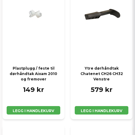
Ja, jeg får publisert min forespørsel
Send spørsmål
Plastplugg / feste til
Ytre dørhåndtak
dørhåndtak Aixam 2010
Chatenet CH26 CH32
og fremover
Venstre
149 kr
579 kr
LEGG I HANDLEKURV
LEGG I HANDLEKURV