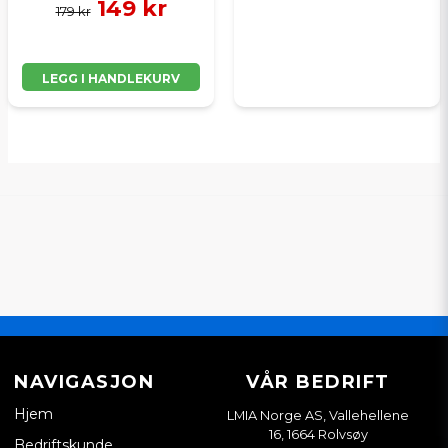
149 kr
179 kr
LEGG I HANDLEKURV
NAVIGASJON
VÅR BEDRIFT
Hjem
LMIA Norge AS, Vallehellene
16, 1664 Rolvsøy
Bedriftskunde