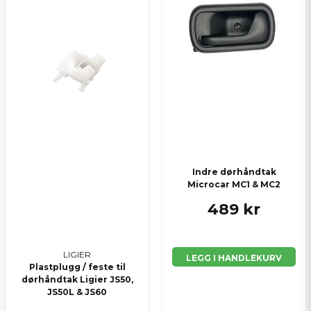
Indre dørhåndtak
Microcar MC1 & MC2
489 kr
LIGIER
LEGG I HANDLEKURV
Plastplugg / feste til
dørhåndtak Ligier JS50,
JS50L & JS60