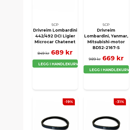
SCP
SCP
Drivreim Lombardini
Drivreim
442/492 DCI Ligier
Lombardini, Yanmar,
Microcar Chatenet
Mitsubishi-motor
BD52-2167-S
689 kr
849 kr
669 kr
989 kr
LEGG I HANDLEKURV
LEGG I HANDLEKURV
-19%
-31%