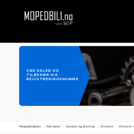
SØK DELER OG
TILBEHØR VIA
REGISTRERINGSNUMMER
Mopedbildeler
Alle deler
Variator og drivlinje
Drivreim
Drivreim