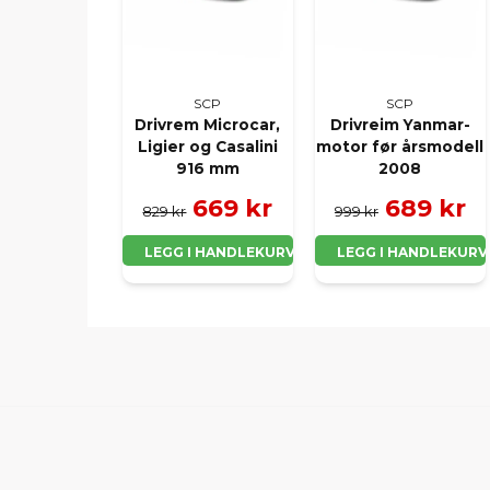
SCP
SCP
Drivrem Microcar,
Drivreim Yanmar-
Ligier og Casalini
motor før årsmodell
916 mm
2008
669 kr
689 kr
829 kr
999 kr
LEGG I HANDLEKURV
LEGG I HANDLEKURV