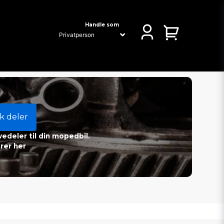
Handle som
k deler
vedeler til din mopedbil.
rer her