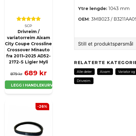
Ytre lengde:
1043 mm
OEM
: 3MB023 / B3211AA0
SCP
Drivreim /
variatorreim Aixam
Still et produktspørsmål
City Coupe Crossline
Crossover Minauto
fra 2011–2025 AD52-
question
Spør oss noe om dette 
2172-S Ligier Myli
RELATERTE KATEGORI
689 kr
Alle deler
Aixam
Variator og 
879 kr
Drivreim
LEGG I HANDLEKURV
name
Navn
-26%
Ja, jeg får publisert 