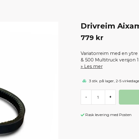
Drivreim Aixa
779 kr
Variatorreim med en ytr
& 500 Multitruck versjon 1
Les mer
3 stk. på lager, 2-5 virkedag
-
+
Rask levering med Posten