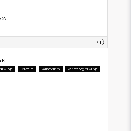
957
produktet...
ER
drivlinje
Drivreim
Variatorriem
Variator og drivlinje
email
E-postadresse
min forespørsel