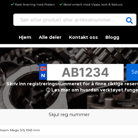
Rask levering med Posten
Betal enkelt med Vipps, kort & faktura
Søk etter produkt eller artikkelnummer...
Hjem
Alle deler
Kontakt oss
Blogg
Sø
Skriv inn registreringsnummeret for å finne riktige reser
ⓘ Les mer om hvordan verktøyet funge
Skjul reg nummer
 Aixam Mega (V1) 1043 mm