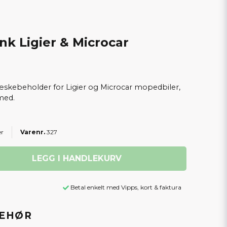
k Ligier & Microcar
æskebeholder for Ligier og Microcar mopedbiler,
med.
er
327
LEGG I HANDLEKURV
Betal enkelt med Vipps, kort & faktura
BEHØR