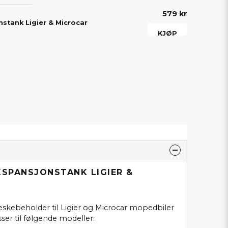
579 kr
nstank Ligier & Microcar
KJØP
KSPANSJONSTANK LIGIER &
skebeholder til Ligier og Microcar mopedbiler
sser til følgende modeller: