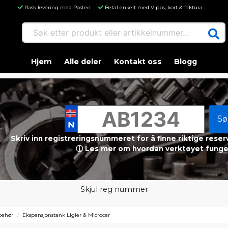
Rask levering med Posten
Betal enkelt med Vipps, kort & faktura
Søk etter produkt eller artikkelnummer...
Hjem
Alle deler
Kontakt oss
Blogg
Sø
Skriv inn registreringsnummeret for å finne riktige reser
ⓘ Les mer om hvordan verktøyet funge
Skjul reg nummer
lbehør
Ekspansjonstank Ligier & Microcar