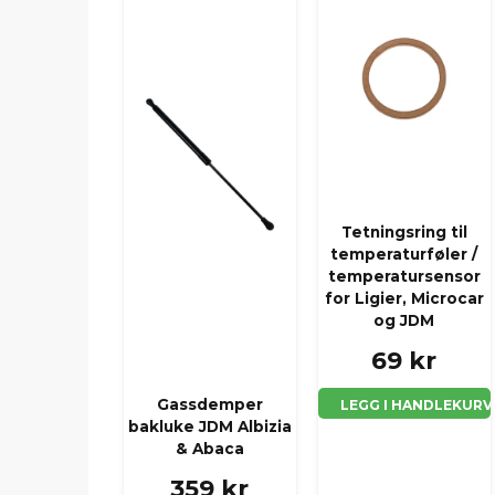
Tetningsring til
temperaturføler /
temperatursensor
for Ligier, Microcar
og JDM
69 kr
Gassdemper
LEGG I HANDLEKURV
bakluke JDM Albizia
& Abaca
359 kr