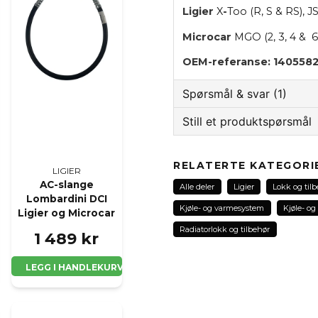
Ligier
X
-
Too (R, S & RS), J
Microcar
MGO (2, 3, 4 & 6)
OEM-referanse: 140558
Spørsmål & svar (1)
Still et produktspørsmål
Tonje Andersen spurt
8 m
question
Hvor og hvordan får man
Spør oss noe om dette 
RELATERTE KATEGORI
tanken leveres uten lokk
LIGIER
AC-slange
Alle deler
Ligier
Lokk og til
Butikken svarte
Lombardini DCI
Kjøle- og varmesystem
Kjøle- o
Hei! Vi har riktig lokk ti
Ligier og Microcar
Ligier / Microcar mopedb
name
Radiatorlokk og tilbehør
Navn
1 489 kr
denne lenken:
https://
ekspansjonstank-ligie
LEGG I HANDLEKURV
Ja, jeg får publisert 