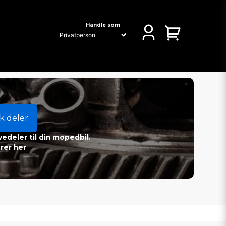
Handle som
k deler
vedeler til din mopedbil.
rer her