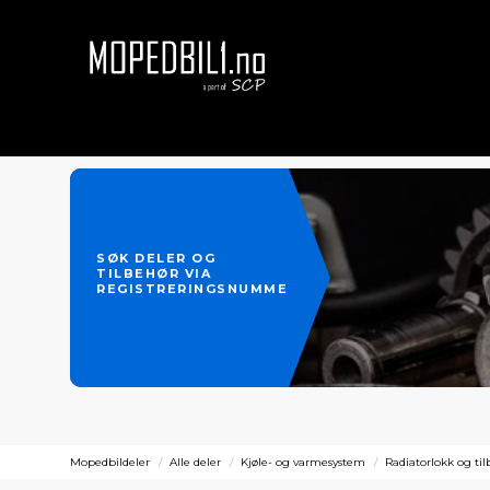
SØK DELER OG
TILBEHØR VIA
REGISTRERINGSNUMMER
Mopedbildeler
Alle deler
Kjøle- og varmesystem
Radiatorlokk og ti