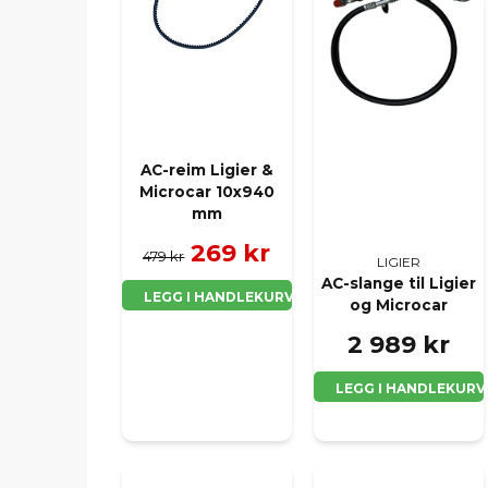
AC-reim Ligier &
Microcar 10x940
mm
269 kr
479 kr
LIGIER
AC-slange til Ligier
LEGG I HANDLEKURV
og Microcar
2 989 kr
LEGG I HANDLEKURV