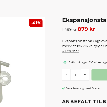
Ekspansjonstan
-
41
%
879 kr
1 499 kr
Ekspansjonstank / kjølev
merk at lokk ikke følger 
Les mer
6 stk. på lager, 2-5 virkedag
-
+
Rask levering med Posten
ANBEFALT TIL