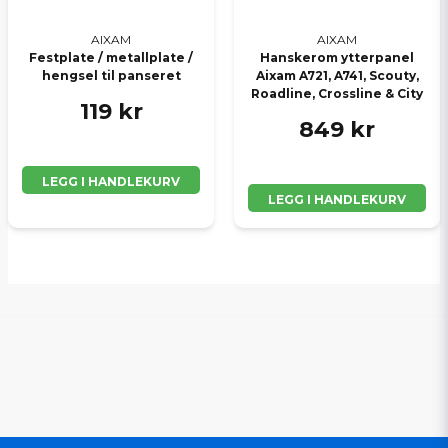
AIXAM
AIXAM
Festplate / metallplate /
Hanskerom ytterpanel
hengsel til panseret
Aixam A721, A741, Scouty,
Roadline, Crossline & City
119 kr
849 kr
LEGG I HANDLEKURV
LEGG I HANDLEKURV