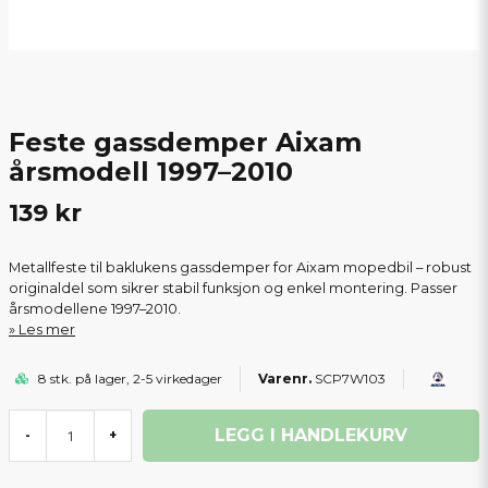
Feste gassdemper Aixam
årsmodell 1997–2010
139 kr
Metallfeste til baklukens gassdemper for Aixam mopedbil – robust
originaldel som sikrer stabil funksjon og enkel montering. Passer
årsmodellene 1997–2010.
Les mer
8 stk. på lager, 2-5 virkedager
SCP7W103
LEGG I HANDLEKURV
-
+