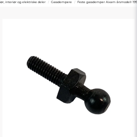
iør, interiør og elektriske deler
Gassdempere
Feste gassdemper Aixam årsmodell 19