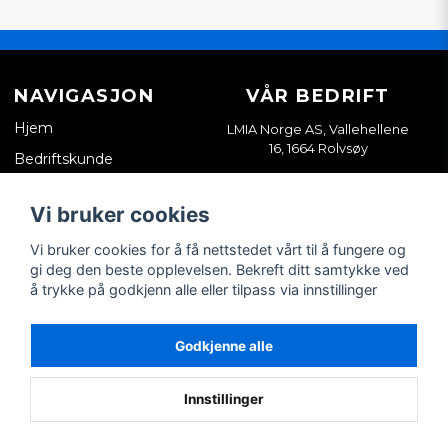
NAVIGASJON
VÅR BEDRIFT
Hjem
LMIA Norge AS, Vallehellene
16, 1664 Rolvsøy
Bedriftskunde
Org. nr. 933898814
Kontakt oss
Vi bruker cookies
Salgsvilkår
Vi bruker cookies for å få nettstedet vårt til å fungere og
Tips & guider
gi deg den beste opplevelsen. Bekreft ditt samtykke ved
å trykke på godkjenn alle eller tilpass via innstillinger
SOSIALE MEDIER
MIN KONTO
Facebook
Logg inn
Godkjenne alle
Instagram
Registrer konto
Glemt passordet?
Innstillinger