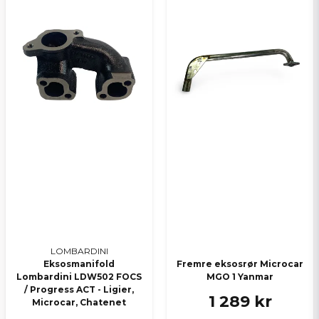
Send spørsmål
LOMBARDINI
Eksosmanifold
Fremre eksosrør Microcar
Lombardini LDW502 FOCS
MGO 1 Yanmar
/ Progress ACT - Ligier,
1 289 kr
Microcar, Chatenet