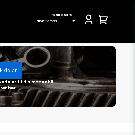
Handle som
k deler
vedeler til din mopedbil.
rer her