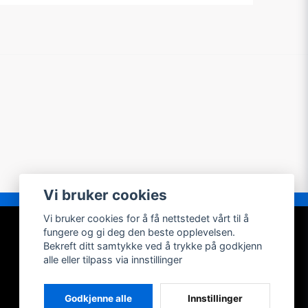
Vi bruker cookies
Vi bruker cookies for å få nettstedet vårt til å
MIN KONTO
fungere og gi deg den beste opplevelsen.
Bekreft ditt samtykke ved å trykke på godkjenn
Logg inn
alle eller tilpass via innstillinger
Registrer konto
Glemt passordet?
Godkjenne alle
Innstillinger