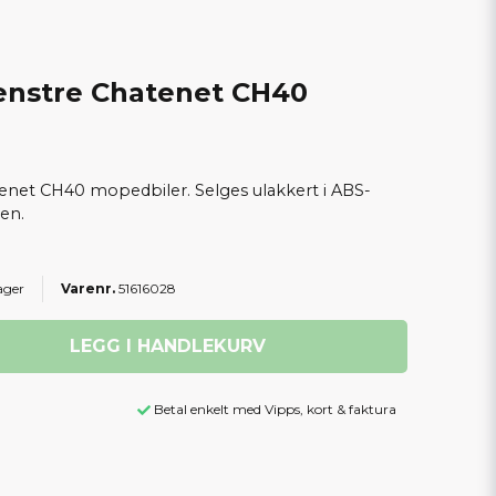
enstre Chatenet CH40
tenet CH40 mopedbiler. Selges ulakkert i ABS-
den.
ager
51616028
LEGG I HANDLEKURV
Betal enkelt med Vipps, kort & faktura