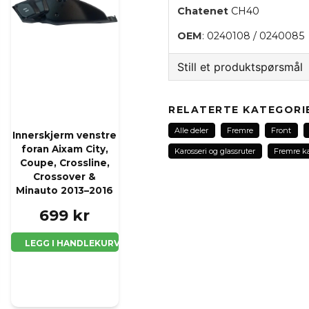
Chatenet
CH40
OEM
: 0240108 / 0240085
Still et produktspørsmål
question
Spør oss noe om dette 
RELATERTE KATEGORI
Alle deler
Fremre
Front
Innerskjerm venstre
foran Aixam City,
Karosseri og glassruter
Fremre ka
Coupe, Crossline,
name
Navn
Crossover &
Minauto 2013–2016
699 kr
Ja, jeg får publisert 
LEGG I HANDLEKURV