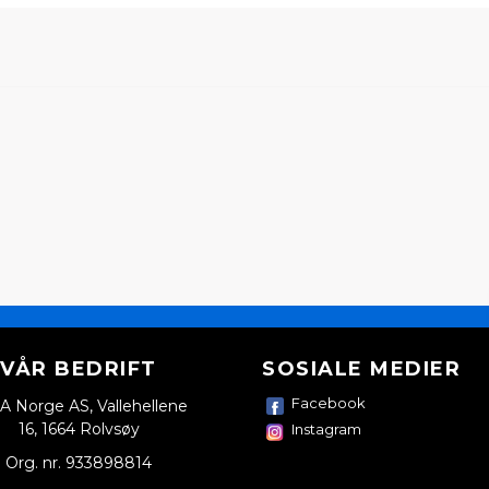
VÅR BEDRIFT
SOSIALE MEDIER
Facebook
A Norge AS, Vallehellene
16, 1664 Rolvsøy
Instagram
Org. nr. 933898814