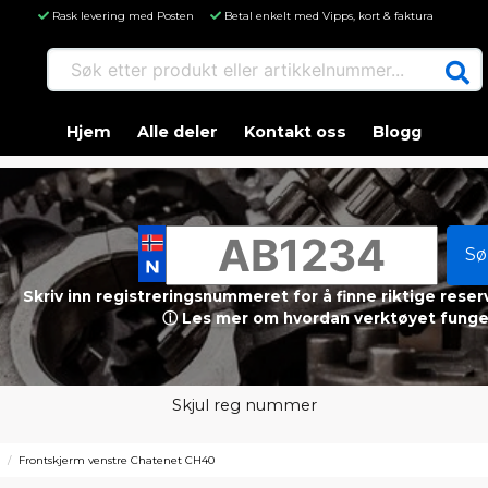
Rask levering med Posten
Betal enkelt med Vipps, kort & faktura
Søk etter produkt eller artikkelnummer...
Hjem
Alle deler
Kontakt oss
Blogg
Sø
Skriv inn registreringsnummeret for å finne riktige reser
ⓘ Les mer om hvordan verktøyet funge
Skjul reg nummer
Frontskjerm venstre Chatenet CH40