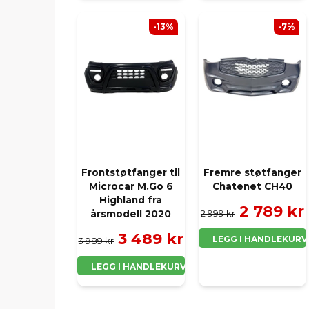
-13%
-7%
Frontstøtfanger til
Fremre støtfanger
Microcar M.Go 6
Chatenet CH40
Highland fra
2 789 kr
2 999 kr
årsmodell 2020
3 489 kr
LEGG I HANDLEKURV
3 989 kr
LEGG I HANDLEKURV