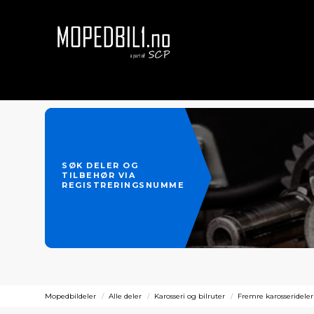
SØK DELER OG
TILBEHØR VIA
REGISTRERINGSNUMMER
Mopedbildeler
Alle deler
Karosseri og bilruter
Fremre karosserideler