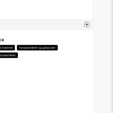
produktet...
ER
Chatenet
Karosserideler og glassruter
rosserideler
email
E-postadresse
min forespørsel