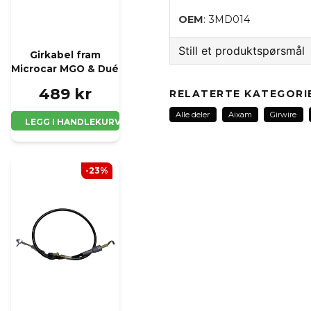
OEM
: 3MD014
Still et produktspørsmål
Girkabel fram
Microcar MGO & Dué
question
Spør oss noe om dette 
489 kr
RELATERTE KATEGORI
Alle deler
Aixam
Girwire
LEGG I HANDLEKURV
name
Navn
-23%
Ja, jeg får publisert 