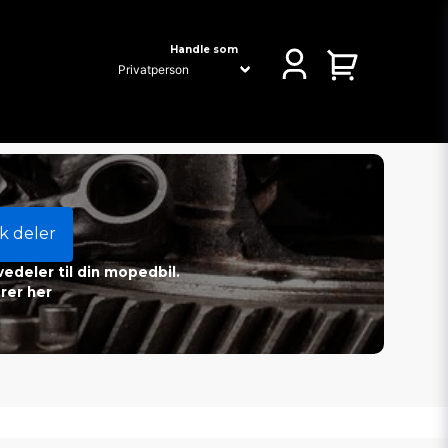
Handle som
k deler
vedeler til din mopedbil.
rer her