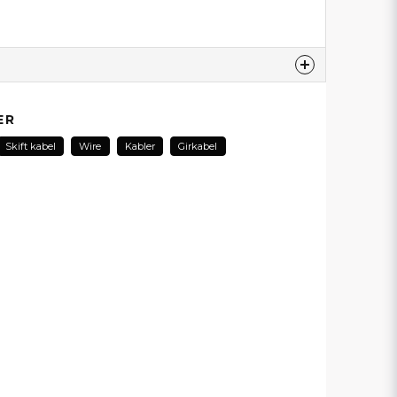
produktet...
ER
Skift kabel
Wire
Kabler
Girkabel
email
E-postadresse
min forespørsel