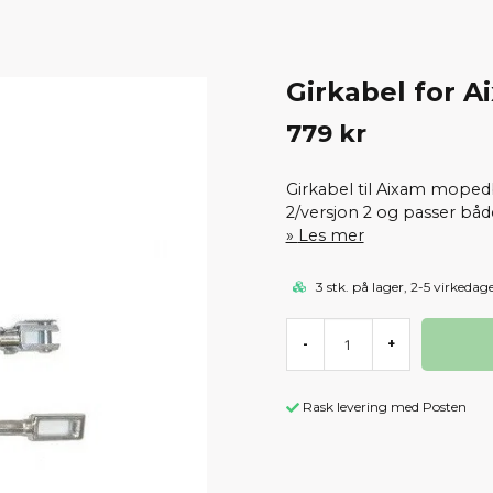
Girkabel for 
779 kr
Girkabel til Aixam mopedb
2/versjon 2 og passer båd
Les mer
3 stk. på lager, 2-5 virkedag
-
+
Rask levering med Posten