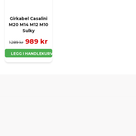
Girkabel Casalini
M20 M14 M12 M10
Sulky
989 kr
1 289 kr
LEGG I HANDLEKURV