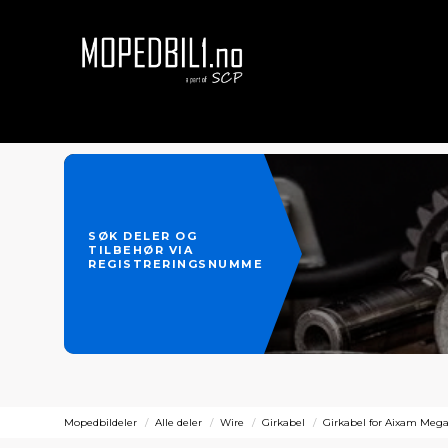
SØK DELER OG
TILBEHØR VIA
REGISTRERINGSNUMMER
Mopedbildeler
Alle deler
Wire
Girkabel
Girkabel for Aixam Meg