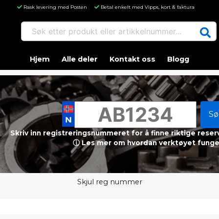
Rask levering med Posten
Betal enkelt med Vipps, kort & faktura
Søk etter produkt eller artikkelnummer...
Hjem
Alle deler
Kontakt oss
Blogg
Sø
Skriv inn registreringsnummeret for å finne riktige reser
ⓘ Les mer om hvordan verktøyet funge
Skjul reg nummer
a