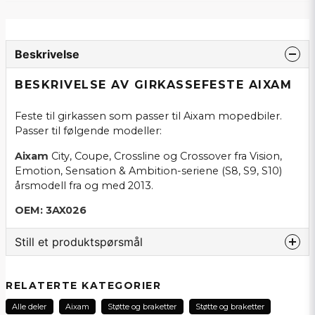
Beskrivelse
BESKRIVELSE AV GIRKASSEFESTE AIXAM
Feste til girkassen som passer til Aixam mopedbiler.
Passer til følgende modeller:
Aixam
City, Coupe, Crossline og Crossover fra Vision,
Emotion, Sensation & Ambition-seriene (S8, S9, S10)
årsmodell fra og med 2013.
OEM: 3AX026
Still et produktspørsmål
question
Spør oss noe om dette produktet...
RELATERTE KATEGORIER
Alle deler
Aixam
Støtte og braketter
Støtte og braketter