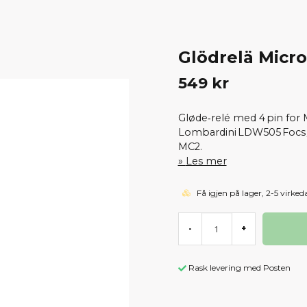
Glödrelä Micr
549 kr
Gløde‑relé med 4 pin for
Lombardini LDW505 Focs /
MC2.
Les mer
Få igjen på lager, 2-5 virked
-
+
Rask levering med Posten