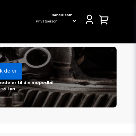
Handle som
k deler
vedeler til din mopedbil.
rer her