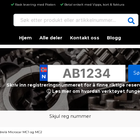
Rask levering med Posten
Betal enkelt med Vipps, kort & faktura
Søk etter produkt eller artikkelnummer...
Hjem
Alle deler
Kontakt oss
Blogg
Sø
Skriv inn registreringsnummeret for å finne riktige reser
ⓘ Les mer om hvordan verktøyet funge
Skjul reg nummer
drelä Microcar MC1 og MC2