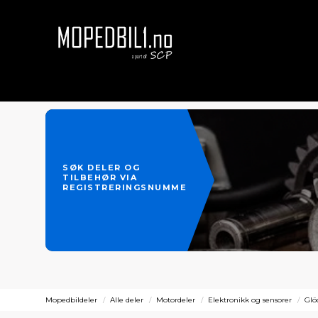
SØK DELER OG
TILBEHØR VIA
REGISTRERINGSNUMMER
Mopedbildeler
Alle deler
Motordeler
Elektronikk og sensorer
Glö