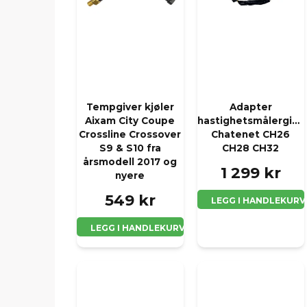
Tempgiver kjøler
Adapter
Aixam City Coupe
hastighetsmålergive
Crossline Crossover
Chatenet CH26
S9 & S10 fra
CH28 CH32
årsmodell 2017 og
1 299 kr
nyere
549 kr
LEGG I HANDLEKURV
LEGG I HANDLEKURV