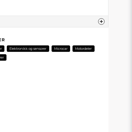
produktet...
ER
er
Elektronikk og sensorer
Microcar
Motordeler
rer
email
E-postadresse
min forespørsel