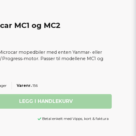
ocar MC1 og MC2
 Microcar mopedbiler med enten Yanmar‑ eller
 Progress‑motor. Passer til modellene MC1 og
ager
156
LEGG I HANDLEKURV
Betal enkelt med Vipps, kort & faktura