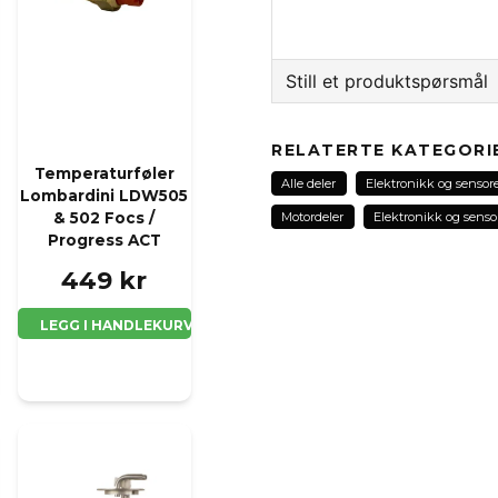
Still et produktspørsmål
question
Spør oss noe om dette 
RELATERTE KATEGORI
Temperaturføler
Alle deler
Elektronikk og sensor
r
Lombardini LDW505
Motordeler
Elektronikk og senso
& 502 Focs /
Progress ACT
name
Navn
449 kr
LEGG I HANDLEKURV
Ja, jeg får publisert 