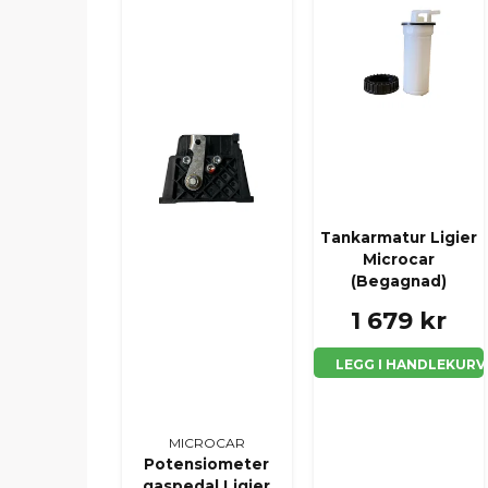
Tankarmatur Ligier
Microcar
(Begagnad)
1 679 kr
LEGG I HANDLEKURV
MICROCAR
Potensiometer
gaspedal Ligier