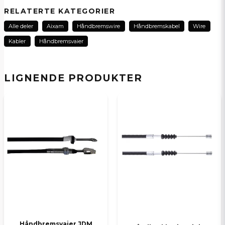
question
Spør oss noe om dette produktet...
RELATERTE KATEGORIER
Alle deler
Aixam
Håndbremswire
Håndbremskabel
Wire
Kabler
Håndbremsvaier
name
Navn
LIGNENDE PRODUKTER
email
E-postadresse
Ja, jeg får publisert min forespørsel
Håndbremsvaier JDM