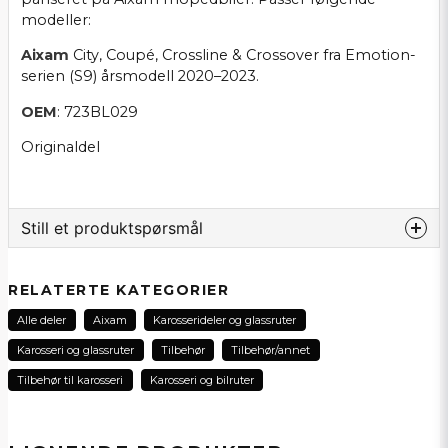
modeller:
Aixam
City, Coupé, Crossline & Crossover fra Emotion-
serien (S9) årsmodell 2020–2023.
OEM
: 723BL029
Originaldel
Still et produktspørsmål
question
Spør oss noe om dette produktet...
RELATERTE KATEGORIER
Alle deler
Aixam
Karosserideler og glassruter
Karosseri og glassruter
Tilbehør
Tilbehør/annet
name
Tilbehør til karosseri
Karosseri og bilruter
Navn