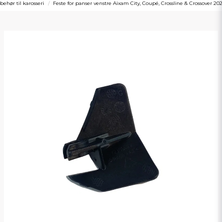
lbehør til karosseri
Feste for panser venstre Aixam City, Coupé, Crossline & Crossover 20