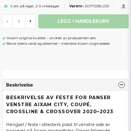
4 stk. på lager, 2-5 virkedager
SCP723BL029
LEGG I HANDLEKURV
-
+
Aixam-original kvalitet – utviklet av produsenten selv
Bevar bilens verdi og sikkerhet – med ekte Aixam originaldeler
Beskrivelse
BESKRIVELSE AV FESTE FOR PANSER
VENSTRE AIXAM CITY, COUPÉ,
CROSSLINE & CROSSOVER 2020–2023
Hengsel / feste i slitesterk plast til venstre side av
panseret på Aixam mopedbiler. Passer følgende