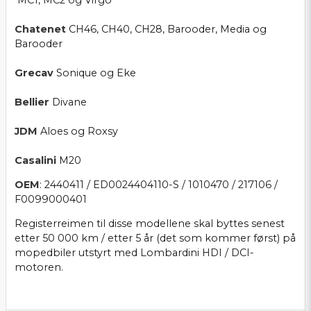
Chatenet
CH46, CH40, CH28, Barooder, Media og
Barooder
Grecav
Sonique og Eke
Bellier
Divane
JDM
Aloes og Roxsy
Casalini
M20
OEM
: 2440411 / ED0024404110-S / 1010470 / 217106 /
F0099000401
Registerreimen til disse modellene skal byttes senest
etter 50 000 km / etter 5 år (det som kommer først) på
mopedbiler utstyrt med Lombardini HDI / DCI-
motoren.