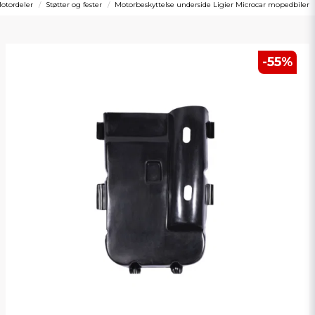
otordeler
Støtter og fester
Motorbeskyttelse underside Ligier Microcar mopedbiler
-
55
%