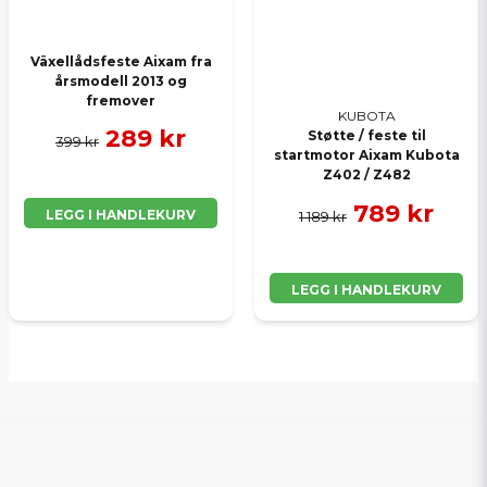
Växellådsfeste Aixam fra
årsmodell 2013 og
fremover
KUBOTA
289 kr
Støtte / feste til
399 kr
startmotor Aixam Kubota
Z402 / Z482
789 kr
LEGG I HANDLEKURV
1 189 kr
LEGG I HANDLEKURV