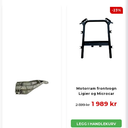
-23%
Send spørsmål
Motorram frontvogn
Ligier og Microcar
1 989 kr
2 599 kr
LEGG I HANDLEKURV