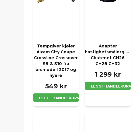
Tempgiver kjøler
Adapter
Aixam City Coupe
hastighetsmålergive
Crossline Crossover
Chatenet CH26
S9 & S10 fra
CH28 CH32
årsmodell 2017 og
1 299 kr
nyere
549 kr
LEGG I HANDLEKURV
LEGG I HANDLEKURV