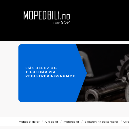
SØK DELER OG
TILBEHØR VIA
REGISTRERINGSNUMMER
Mopedbildeler
Alle deler
Motordeler
Elektronikk og sensorer
Olj