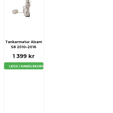
Ja, jeg får publisert 
Tankarmatur Aixam
S8 2010–2016
1 399 kr
LEGG I HANDLEKURV