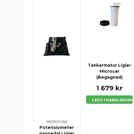
Tankarmatur Ligier
Microcar
(Begagnad)
1 679 kr
LEGG I HANDLEKURV
MICROCAR
Potensiometer
gaspedal Ligier