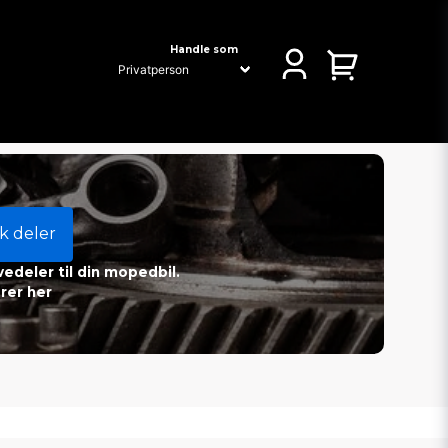
Handle som
k deler
vedeler til din mopedbil.
rer her