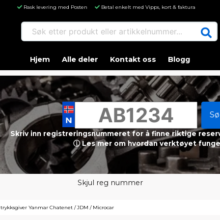
Rask levering med Posten
Betal enkelt med Vipps, kort & faktura
Søk etter produkt eller artikkelnummer...
Hjem
Alle deler
Kontakt oss
Blogg
Sø
Skriv inn registreringsnummeret for å finne riktige reser
ⓘ Les mer om hvordan verktøyet funge
Skjul reg nummer
etrykksgiver Yanmar Chatenet / JDM / Microcar