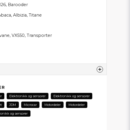
26, Barooder
baca, Albizia, Titane
ivane, VX550, Transporter
produktet...
ER
er
Elektronikk og sensorer
Elektronikk og sensorer
t
JDM
Microcar
Motordeler
Motordeler
email
ronikk og sensorer
E-postadresse