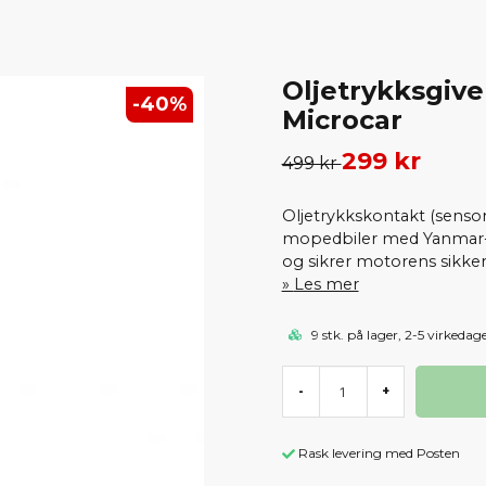
Oljetrykksgive
-
40
%
Microcar
299 kr
499 kr
Oljetrykkskontakt (sensor)
mopedbiler med Yanmar-m
og sikrer motorens sikker
Les mer
9 stk. på lager, 2-5 virkedag
-
+
Rask levering med Posten