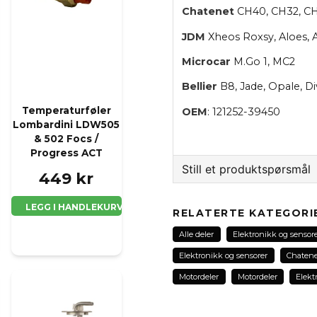
Chatenet
CH40, CH32, CH
JDM
Xheos Roxsy, Aloes, A
Microcar
M.Go 1, MC2
Bellier
B8, Jade, Opale, D
Temperaturføler
OEM
: 121252-39450
r
Lombardini LDW505
& 502 Focs /
Progress ACT
Still et produktspørsmål
449 kr
question
Spør oss noe om dette 
LEGG I HANDLEKURV
RELATERTE KATEGORI
Alle deler
Elektronikk og sensor
Elektronikk og sensorer
Chatene
name
Motordeler
Motordeler
Elekt
Navn