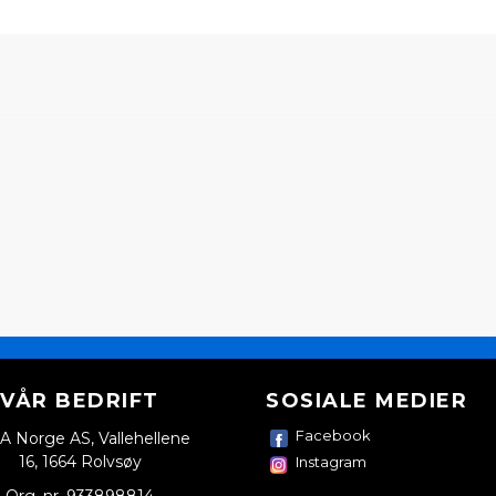
VÅR BEDRIFT
SOSIALE MEDIER
Facebook
A Norge AS, Vallehellene
16, 1664 Rolvsøy
Instagram