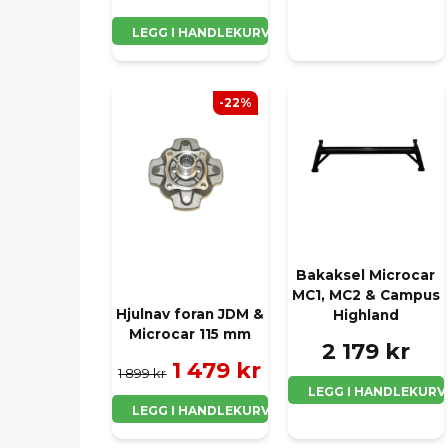
LEGG I HANDLEKURV
-22%
Bakaksel Microcar
MC1, MC2 & Campus
Hjulnav foran JDM &
Highland
Microcar 115 mm
2 179 kr
1 479 kr
1 899 kr
LEGG I HANDLEKURV
LEGG I HANDLEKURV