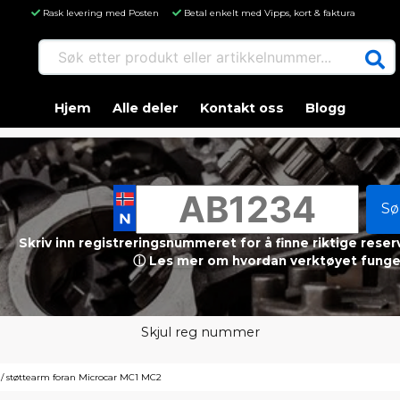
Rask levering med Posten
Betal enkelt med Vipps, kort & faktura
Søk etter produkt eller artikkelnummer...
Hjem
Alle deler
Kontakt oss
Blogg
Sø
Skriv inn registreringsnummeret for å finne riktige reser
ⓘ Les mer om hvordan verktøyet funge
Skjul reg nummer
 støttearm foran Microcar MC1 MC2