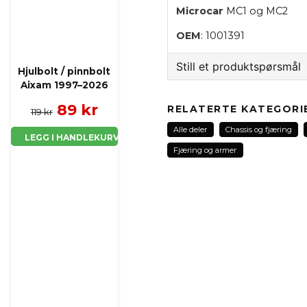
Microcar
MC1 og MC2
OEM
: 1001391
Still et produktspørsmål
Hjulbolt / pinnbolt
Aixam 1997–2026
question
Spør oss noe om dette 
89 kr
RELATERTE KATEGORI
119 kr
Alle deler
Chassis og fjæring
LEGG I HANDLEKURV
Fjæring og armer
name
Navn
Ja, jeg får publisert 