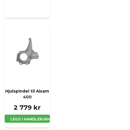
Hjulspindel til Aixam
400
2 779 kr
LEGG I HANDLEKURV