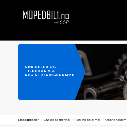
SØK DELER OG
TILBEHØR VIA
REGISTRERINGSNUMMER
Mopedbildeler
Chassis og fjæring
Fjæring og armer
Opphengsarm /