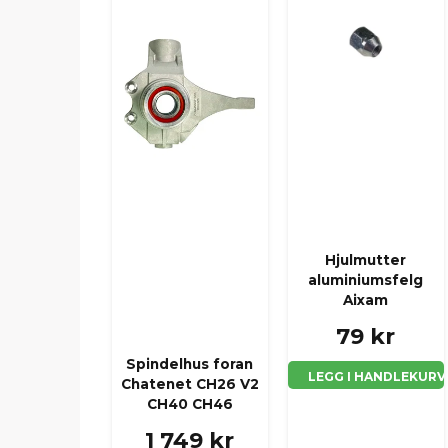
Hjulmutter
aluminiumsfelg
Aixam
79 kr
Spindelhus foran
LEGG I HANDLEKURV
Chatenet CH26 V2
CH40 CH46
1 749 kr