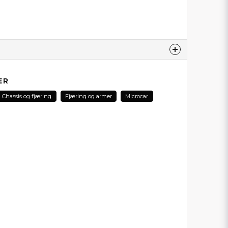
produktet...
ER
Chassis og fjæring
Fjæring og armer
Microcar
email
E-postadresse
min forespørsel