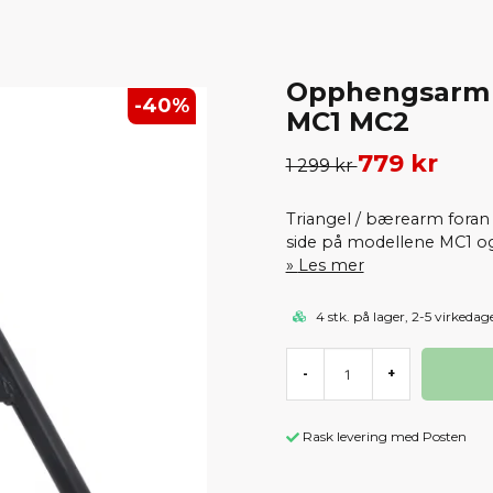
Opphengsarm /
-
40
%
MC1 MC2
779 kr
1 299 kr
Triangel / bærearm foran
side på modellene MC1 o
Les mer
4 stk. på lager, 2-5 virkedag
-
+
Rask levering med Posten