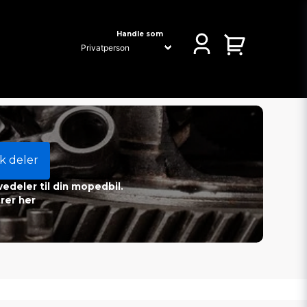
Handle som
k deler
vedeler til din mopedbil.
rer her