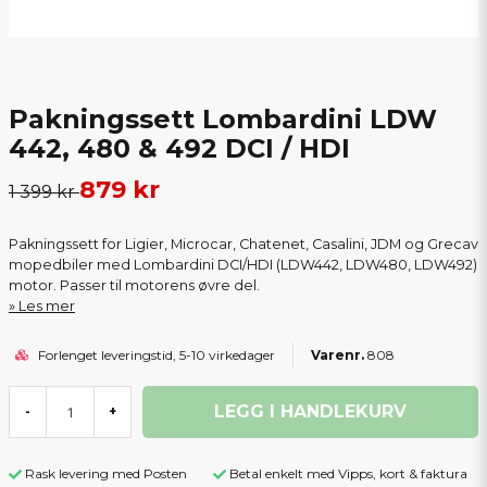
Pakningssett Lombardini LDW
442, 480 & 492 DCI / HDI
879 kr
1 399 kr
Pakningssett for Ligier, Microcar, Chatenet, Casalini, JDM og Grecav
mopedbiler med Lombardini DCI/HDI (LDW442, LDW480, LDW492)
motor. Passer til motorens øvre del.
Les mer
Forlenget leveringstid, 5-10 virkedager
808
LEGG I HANDLEKURV
-
+
Rask levering med Posten
Betal enkelt med Vipps, kort & faktura