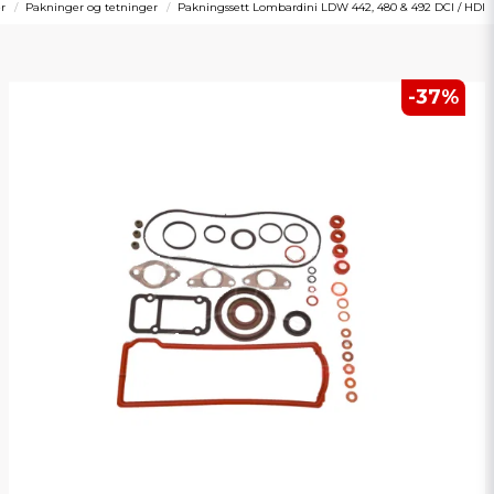
r
Pakninger og tetninger
Pakningssett Lombardini LDW 442, 480 & 492 DCI / HDI
-
37
%