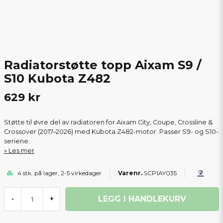
Radiatorstøtte topp Aixam S9 /
S10 Kubota Z482
629 kr
Støtte til øvre del av radiatoren for Aixam City, Coupe, Crossline &
Crossover (2017–2026) med Kubota Z482-motor. Passer S9- og S10-
seriene.
Les mer
4 stk. på lager, 2-5 virkedager
SCP1AY035
LEGG I HANDLEKURV
-
+