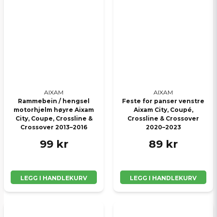
AIXAM
AIXAM
Rammebein / hengsel
Feste for panser venstre
motorhjelm høyre Aixam
Aixam City, Coupé,
City, Coupe, Crossline &
Crossline & Crossover
Crossover 2013–2016
2020–2023
99 kr
89 kr
LEGG I HANDLEKURV
LEGG I HANDLEKURV