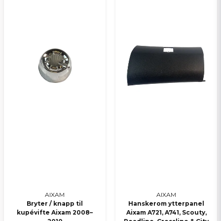
Send spørsmål
AIXAM
AIXAM
Bryter / knapp til
Hanskerom ytterpanel
kupévifte Aixam 2008–
Aixam A721, A741, Scouty,