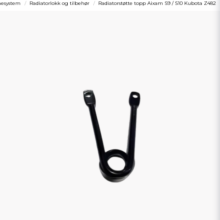
mesystem
Radiatorlokk og tilbehør
Radiatorstøtte topp Aixam S9 / S10 Kubota Z482