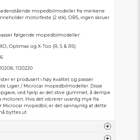
l nedenstående mopedbilmodeller fra merkene
 inneholder motorfeste (2 stk). OBS, ingen skruer
passer følgende mopedbilmodeller:
IXO, Optimax og X-Too (R, S & RS)
 6
120208, 1120220
ter er produsert i høy kvalitet og passer
nte Ligier / Microcar mopedbilmodeller. Disse
gave, ved hjelp av det stive gummiet, å dempe
a motoren. Hvis det vibrerer uvanlig mye fra
r Microcar mopedbil, er det sannsynlig at dette
å byttes ut.