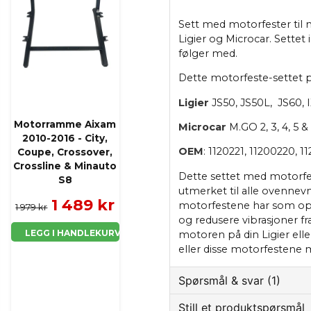
Sett med motorfester ti
Ligier og Microcar. Settet
følger med.
Dette motorfeste-settet 
Ligier
JS50, JS50L, JS60, 
Motorramme Aixam
Microcar
M.GO 2, 3, 4, 5 &
2010-2016 - City,
OEM
: 1120221, 11200220, 1
Coupe, Crossover,
Crossline & Minauto
Dette settet med motorfes
S8
utmerket til alle ovennev
1 489 kr
motorfestene har som opp
1 979 kr
og redusere vibrasjoner fr
LEGG I HANDLEKURV
motoren på din Ligier elle
eller disse motorfestene m
Spørsmål & svar (1)
Still et produktspørsmål