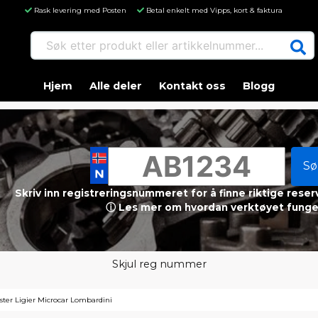
Rask levering med Posten
Betal enkelt med Vipps, kort & faktura
Søk etter produkt eller artikkelnummer...
Hjem
Alle deler
Kontakt oss
Blogg
Sø
Skriv inn registreringsnummeret for å finne riktige reser
ⓘ Les mer om hvordan verktøyet funge
Skjul reg nummer
ster Ligier Microcar Lombardini