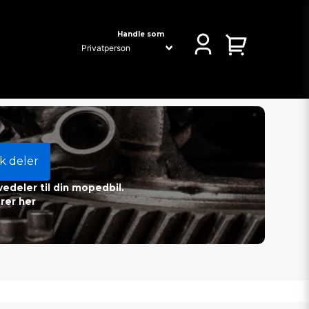
Handle som
k deler
vedeler til din mopedbil.
rer her