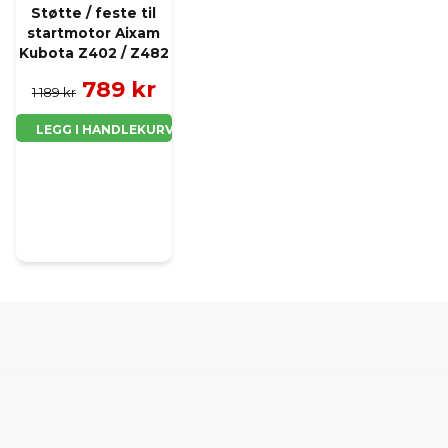
Støtte / feste til
startmotor Aixam
Kubota Z402 / Z482
789 kr
1 189 kr
LEGG I HANDLEKURV