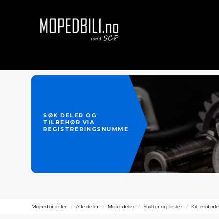
SØK DELER OG
TILBEHØR VIA
REGISTRERINGSNUMMER
Mopedbildeler
Alle deler
Motordeler
Støtter og fester
Kit motorfe