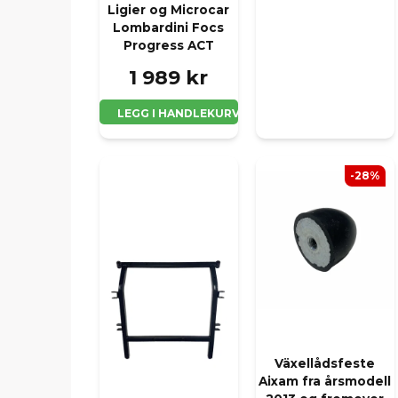
Ligier og Microcar
Lombardini Focs
Progress ACT
1 989 kr
LEGG I HANDLEKURV
-28%
Växellådsfeste
Aixam fra årsmodell