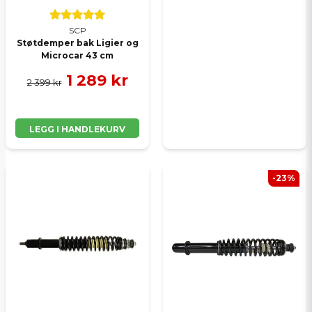
SCP
Støtdemper bak Ligier og
Microcar 43 cm
1 289 kr
2 399 kr
LEGG I HANDLEKURV
-23%