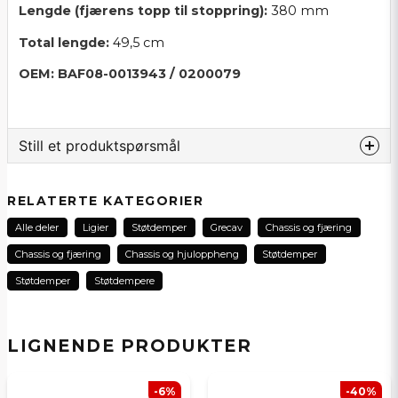
Lengde (fjærens topp til stoppring):
380 mm
Total lengde:
49,5 cm
OEM: BAF08-0013943 / 0200079
Still et produktspørsmål
question
Spør oss noe om dette produktet...
RELATERTE KATEGORIER
Alle deler
Ligier
Støtdemper
Grecav
Chassis og fjæring
Chassis og fjæring
Chassis og hjuloppheng
Støtdemper
name
Støtdemper
Støtdempere
Navn
LIGNENDE PRODUKTER
email
E-postadresse
-6%
-40%