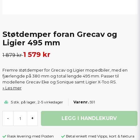
Støtdemper foran Grecav og
Ligier 495 mm
1 579 kr
1 879 kr
Fremre støtdemper for Grecav og Ligier mopedbiler, med en
fjærlengde på 380 mm og total lengde 495 mm. Passer til
modellene Grecav Eke og Sonique samt Ligier X-Too RS.
Les mer
5 stk. på lager, 2-5 virkedager
591
LEGG I HANDLEKURV
-
+
Rask levering med Posten
Betal enkelt med Vipps, kort & faktura