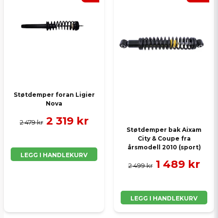
Ja, jeg får publisert min forespørsel
Støtdemper foran Ligier
Nova
Send spørsmål
2 319 kr
2 479 kr
Støtdemper bak Aixam
City & Coupe fra
årsmodell 2010 (sport)
LEGG I HANDLEKURV
1 489 kr
2 499 kr
LEGG I HANDLEKURV