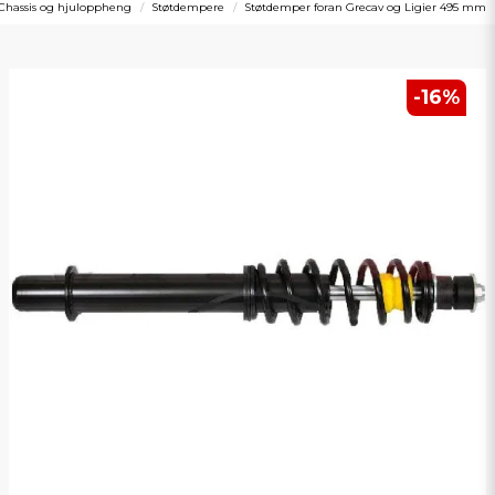
Chassis og hjuloppheng
Støtdempere
Støtdemper foran Grecav og Ligier 495 mm
-
16
%