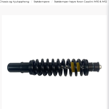
Chassis og hjuloppheng
Støtdempere
Støtdemper høyre foran Casalini M10 & M12