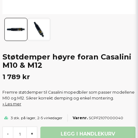
Støtdemper høyre foran Casalini
M10 & M12
1 789 kr
Fremre støtdemper til Casalini mopedbiler som passer modellene
M10 og M12. Sikrer korrekt demping og enkel montering.
Les mer
3 stk. på lager, 2-5 virkedager
SCPF2107000040
LEGG I HANDLEKURV
-
+