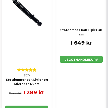
Send spørsmål
Støtdemper bak Ligier 38
cm
1 649 kr
LEGG I HANDLEKURV
SCP
Støtdemper bak Ligier og
Microcar 43 cm
1 289 kr
2 399 kr