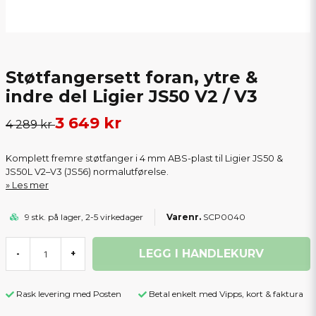
Støtfangersett foran, ytre &
indre del Ligier JS50 V2 / V3
3 649 kr
4 289 kr
Komplett fremre støtfanger i 4 mm ABS-plast til Ligier JS50 &
JS50L V2–V3 (JS56) normalutførelse.
Les mer
9 stk. på lager, 2-5 virkedager
SCP0040
LEGG I HANDLEKURV
-
+
Rask levering med Posten
Betal enkelt med Vipps, kort & faktura