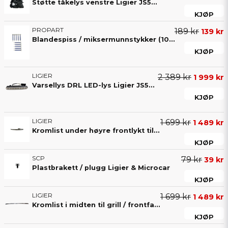
Støtte tåkelys venstre Ligier JS50 JS50L V2 & V3
KJØP
PROPART
189 kr
139 kr
Blandespiss / miksermunnstykker (10-pakning) til 2-komponentslim – for nøyaktig blanding av lim
KJØP
LIGIER
2 389 kr
1 999 kr
Varsellys DRL LED-lys Ligier JS50 Versjon 2 & Microcar M.GO fra 2017
KJØP
LIGIER
1 699 kr
1 489 kr
Kromlist under høyre frontlykt til frontfanger / grill foran til Ligier JS50 / JS50L V2 & V3.
KJØP
SCP
79 kr
39 kr
Plastbrakett / plugg Ligier & Microcar
KJØP
LIGIER
1 699 kr
1 489 kr
Kromlist i midten til grill / frontfanger foran til Ligier JS50 / JS50L V2 & V3.
KJØP