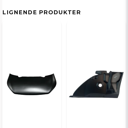
Navn
LIGNENDE PRODUKTER
email
E-postadresse
Ja, jeg får publisert min forespørsel
Send spørsmål