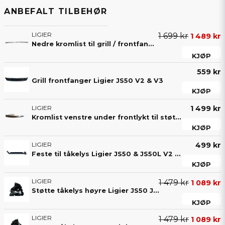
ANBEFALT TILBEHØR
LIGIER
1 699 kr
1 489 kr
Nedre kromlist til grill / frontfanger foran til Ligier JS50 / JS50L V2 & V3.
KJØP
559 kr
Grill frontfanger Ligier JS50 V2 & V3
KJØP
LIGIER
1 499 kr
Kromlist venstre under frontlykt til støtfanger / grill foran til Ligier JS50 / JS50L V2 & V3
KJØP
LIGIER
499 kr
Feste til tåkelys Ligier JS50 & JS50L V2 / V3 fra årsmodell 2017 og fremover
KJØP
LIGIER
1 479 kr
1 089 kr
Støtte tåkelys høyre Ligier JS50 JS50L V2 & V3
KJØP
LIGIER
1 479 kr
1 089 kr