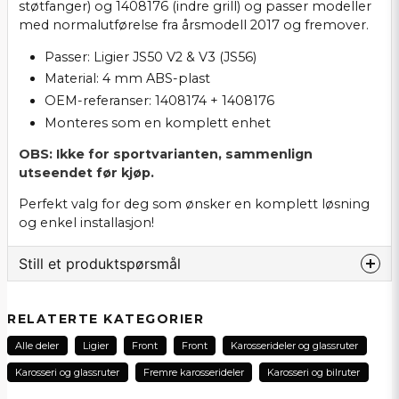
støtfanger) og 1408176 (indre grill) og passer modeller
med normalutførelse fra årsmodell 2017 og fremover.
Passer: Ligier JS50 V2 & V3 (JS56)
Material: 4 mm ABS-plast
OEM-referanser: 1408174 + 1408176
Monteres som en komplett enhet
OBS: Ikke for sportvarianten, sammenlign
utseendet før kjøp.
Perfekt valg for deg som ønsker en komplett løsning
og enkel installasjon!
Still et produktspørsmål
question
Spør oss noe om dette produktet...
RELATERTE KATEGORIER
Alle deler
Ligier
Front
Front
Karosserideler og glassruter
Karosseri og glassruter
Fremre karosserideler
Karosseri og bilruter
name