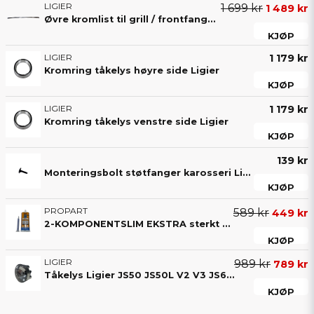
LIGIER
1 699 kr
1 489 kr
Øvre kromlist til grill / frontfanger foran til Ligier JS50 / JS50L V2 & V3.
KJØP
LIGIER
1 179 kr
Kromring tåkelys høyre side Ligier
KJØP
LIGIER
1 179 kr
Kromring tåkelys venstre side Ligier
KJØP
139 kr
Monteringsbolt støtfanger karosseri Ligier & Microcar
KJØP
PROPART
589 kr
449 kr
2-KOMPONENTSLIM EKSTRA sterkt 50ML (4-8 min)
KJØP
LIGIER
989 kr
789 kr
Tåkelys Ligier JS50 JS50L V2 V3 JS60 MGO 4, 5 & 6
KJØP