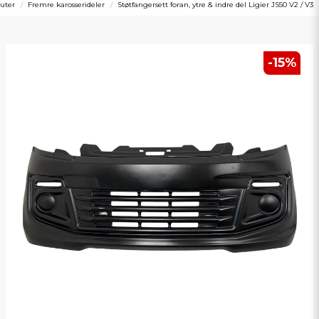
ruter
Fremre karosserideler
Støtfangersett foran, ytre & indre del Ligier JS50 V2 / V3
-
15
%