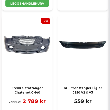
LEGG I HANDLEKURV
-7%
Fremre støtfanger
Grill frontfanger Ligier
Chatenet CH40
JS50 V2 & V3
2 789 kr
559 kr
2 999 kr