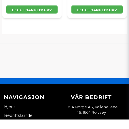
LEGG I HANDLEKURV
LEGG I HANDLEKURV
NAVIGASJON
VÅR BEDRIFT
Hjem
LMIA Norge AS, Vallehellene
16, 1664 Rolvsøy
Bedriftskunde
Org. nr. 933898814
Kontakt oss