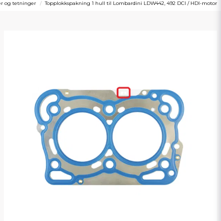
r og tetninger
Topplokkspakning 1 hull til Lombardini LDW442, 492 DCI / HDI-motor