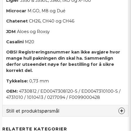
Ligier
JS50 & JS50L, JS60, IXO og X-Too
Microcar
M.GO, M8 og Dué
Chatenet
CH26, CH40 og CH46
JDM
Aloes og Roxsy
Casalini
M20
OBS! Registreringsnummer kan ikke avgjøre hvor
mange hull pakningen din skal ha. Sammenlign
derfor utseendet nøye før bestilling for å sikre
korrekt del.
Tykkelse:
0,73 mm
OEM:
4730812 / ED0047308120-S / ED0047310100-S /
4731010 / 1010413 / 0217094 / F0099000428
Still et produktspørsmål
question
Spør oss noe om dette produktet...
RELATERTE KATEGORIER