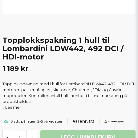
Topplokkspakning 1 hull til
Lombardini LDW442, 492 DCI /
HDI-motor
1 189 kr
Topplokkspakning med 1 hull for Lombardini LDW442, 492 HDI / DCI-
motorer, passer til Ligier, Microcar, Chatenet, JDM og Casalini
mopedbiler. Kontroller antall hull i henhold til rød markering på
produktbildet.
Les mer
3 stk. på lager, 2-5 virkedager
173
LEGG I HANDLEKURV
-
+