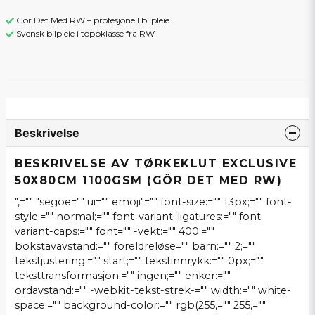
Gör Det Med RW – profesjonell bilpleie
Svensk bilpleie i toppklasse fra RW
Beskrivelse
BESKRIVELSE AV TØRKEKLUT EXCLUSIVE
50X80CM 1100GSM (GÖR DET MED RW)
",="" "segoe="" ui="" emoji"="" font-size:="" 13px;="" font-
style:="" normal;="" font-variant-ligatures:="" font-
variant-caps:="" font="" -vekt:="" 400;=""
bokstavavstand:="" foreldreløse="" barn:="" 2;=""
tekstjustering:="" start;="" tekstinnrykk:="" 0px;=""
teksttransformasjon:="" ingen;="" enker:=""
ordavstand:="" -webkit-tekst-strek-="" width:="" white-
space:="" background-color:="" rgb(255,="" 255,=""