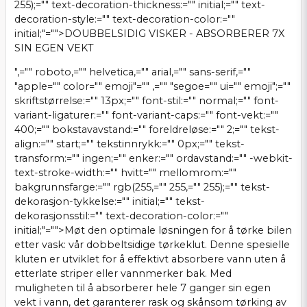
255);="" text-decoration-thickness:="" initial;="" text-
decoration-style:="" text-decoration-color:=""
initial;"="">DOUBBELSIDIG VISKER - ABSORBERER 7X
SIN EGEN VEKT
",="" roboto,="" helvetica,="" arial,="" sans-serif,=""
"apple="" color="" emoji"="" ,="" "segoe="" ui="" emoji";=""
skriftstørrelse:="" 13px;="" font-stil:="" normal;="" font-
variant-ligaturer:="" font-variant-caps:="" font-vekt:=""
400;="" bokstavavstand:="" foreldreløse:="" 2;="" tekst-
align:="" start;="" tekstinnrykk:="" 0px;="" tekst-
transform:="" ingen;="" enker:="" ordavstand:="" -webkit-
text-stroke-width:="" hvitt="" mellomrom:=""
bakgrunnsfarge:="" rgb(255,="" 255,="" 255);="" tekst-
dekorasjon-tykkelse:="" initial;="" tekst-
dekorasjonsstil:="" text-decoration-color:=""
initial;"="">Møt den optimale løsningen for å tørke bilen
etter vask: vår dobbeltsidige tørkeklut. Denne spesielle
kluten er utviklet for å effektivt absorbere vann uten å
etterlate striper eller vannmerker bak. Med
muligheten til å absorberer hele 7 ganger sin egen
vekt i vann, det garanterer rask og skånsom tørking av